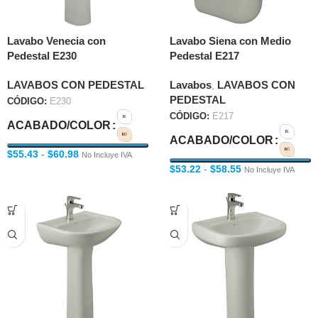
Lavabo Venecia con
Lavabo Siena con Medio
Pedestal E230
Pedestal E217
LAVABOS CON PEDESTAL
Lavabos
LAVABOS CON
,
PEDESTAL
CÓDIGO:
E230
CÓDIGO:
E217
ACABADO/COLOR
ACABADO/COLOR
$
55.43
-
$
60.98
No Incluye IVA
$
53.22
-
$
58.55
No Incluye IVA