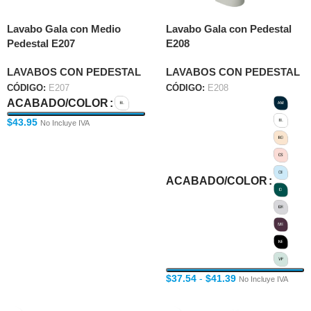
Lavabo Gala con Medio
Lavabo Gala con Pedestal
Pedestal E207
E208
LAVABOS CON PEDESTAL
LAVABOS CON PEDESTAL
CÓDIGO:
E207
CÓDIGO:
E208
ACABADO/COLOR
$
43.95
No Incluye IVA
ACABADO/COLOR
$
37.54
-
$
41.39
No Incluye IVA