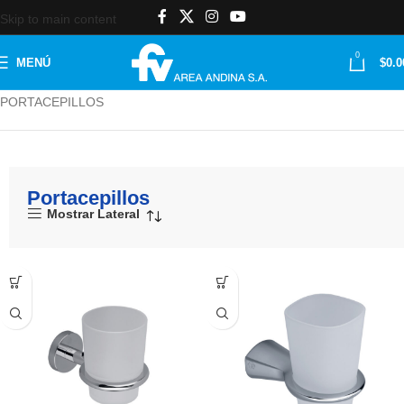
Skip to main content
0
MENÚ
$
0.0
Inicio
ACCESORIOS
Accesorios metálicos
Portacepillos
PORTACEPILLOS
Portacepillos
Mostrar Lateral