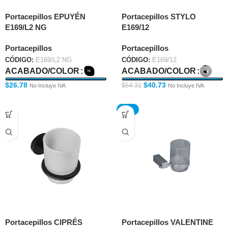
Portacepillos EPUYÉN
Portacepillos STYLO
E169/L2 NG
E169/12
Portacepillos
Portacepillos
CÓDIGO:
E169/L2 NG
CÓDIGO:
E169/12
ACABADO/COLOR
ACABADO/COLOR
$
26.78
$
40.73
$
54.31
No Incluye IVA
No Incluye IVA
-25%
Portacepillos CIPRÉS
Portacepillos VALENTINE