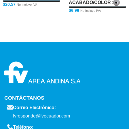
ACABADO/COLOR
$
20.57
No Incluye IVA
$
6.96
No Incluye IVA
CONTÁCTANOS
Correo Electrónico:
fvresponde@fvecuador.com
Teléfono: