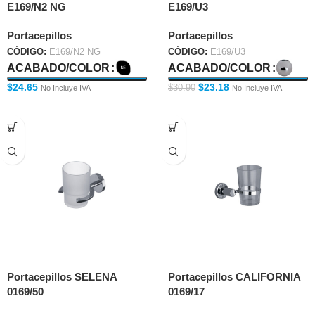
E169/N2 NG
E169/U3
Portacepillos
Portacepillos
CÓDIGO:
E169/N2 NG
CÓDIGO:
E169/U3
ACABADO/COLOR
ACABADO/COLOR
$
24.65
$
23.18
$
30.90
No Incluye IVA
No Incluye IVA
Portacepillos SELENA
Portacepillos CALIFORNIA
0169/50
0169/17