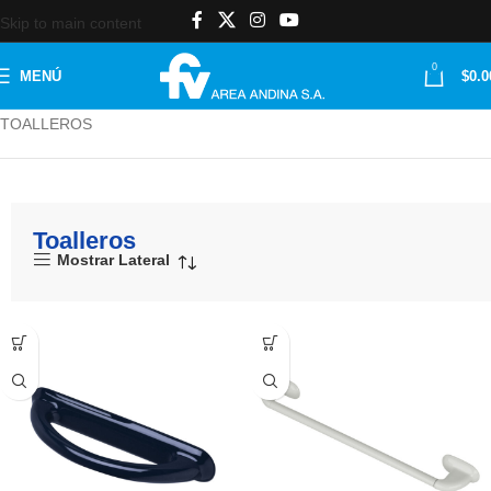
Skip to main content
0
MENÚ
$
0.0
Inicio
ACCESORIOS
Porcelana
Toalleros
TOALLEROS
Toalleros
Mostrar Lateral