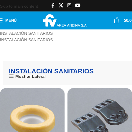
Skip to main content
0
MENÚ
$
0.0
Inicio
REPUESTOS
Repuestos de sanitarios
INSTALACIÓN SANITARIOS
INSTALACIÓN SANITARIOS
INSTALACIÓN SANITARIOS
Mostrar Lateral