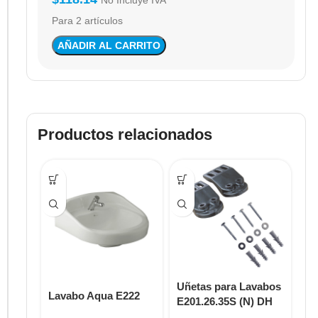
No Incluye IVA
Para 2 artículos
AÑADIR AL CARRITO
Productos relacionados
Uñetas para Lavabos
Lavabo Aqua E222
So
E201.26.35S (N) DH
pa