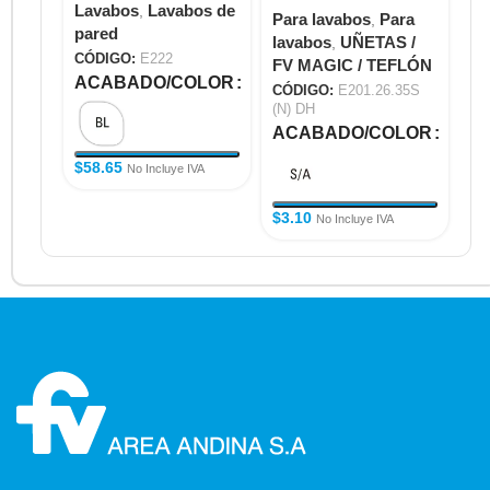
Lavabos
Lavabos de
,
E3
Para lavabos
Para
,
pared
Pa
lavabos
UÑETAS /
,
la
CÓDIGO:
E222
FV MAGIC / TEFLÓN
ACABADO/COLOR
CÓ
CÓDIGO:
E201.26.35S
A
(N) DH
ACABADO/COLOR
$
58.65
No Incluye IVA
$
1
$
3.10
No Incluye IVA