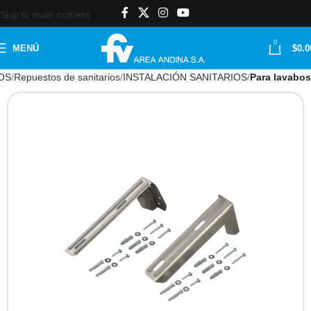
Skip to main content
0
MENÚ
$
0.0
OS
Repuestos de sanitarios
INSTALACIÓN SANITARIOS
Para lavabos