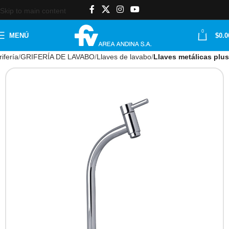
Skip to main content
0
MENÚ
$
0.0
ifería
GRIFERÍA DE LAVABO
Llaves de lavabo
Llaves metálicas plus