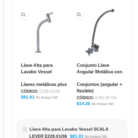
Llave Alta para
Conjunto Llave
De
Lavabo Vessel
Angular Metálica con
Pu
SCALA LEVER
Manguera Flexible
Me
Llaves metálicas plus
Conjuntos (angular +
De
E228.01/06
16" para Lavabo
E2
flexible)
E262.05 DH
CÓDIGO:
E228.01/06
CÓ
$
81.01
$
1
No Incluye IVA
CÓDIGO:
E262.05 DH
$
14.26
No Incluye IVA
Llave Alta para Lavabo Vessel SCALA
LEVER E228.01/06
$
81.01
No Incluye IVA