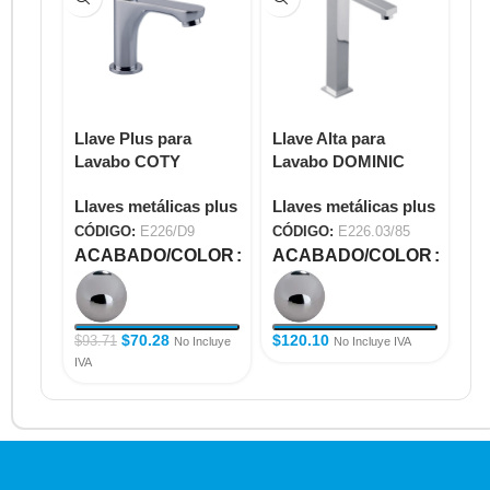
Llave Plus para
Llave Alta para
Ll
Lavabo COTY
Lavabo DOMINIC
La
E226/D9
E226.03/85
E2
Llaves metálicas plus
Llaves metálicas plus
Ll
CÓDIGO:
E226/D9
CÓDIGO:
E226.03/85
CÓ
ACABADO/COLOR
ACABADO/COLOR
A
$
70.28
$
120.10
$
9
$
93.71
No Incluye
No Incluye IVA
IVA