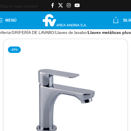
Skip to main content
0
MENÚ
$
0.0
ifería
GRIFERÍA DE LAVABO
Llaves de lavabo
Llaves metálicas plus
-25%