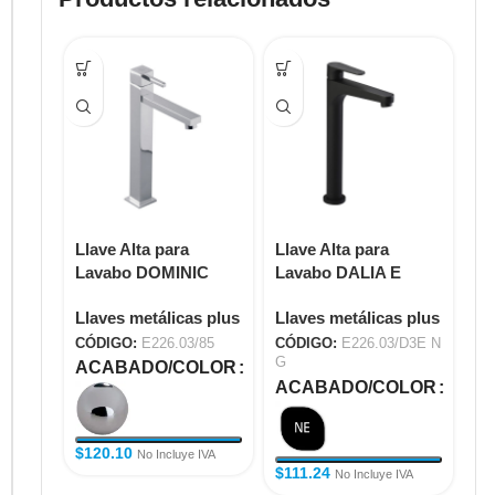
Llave Alta para
Llave Alta para
Ll
Lavabo DOMINIC
Lavabo DALIA E
La
E226.03/85
E226.03/D3E NG
E2
Llaves metálicas plus
Llaves metálicas plus
Ll
CÓDIGO:
E226.03/85
CÓDIGO:
E226.03/D3E N
CÓ
G
ACABADO/COLOR
A
ACABADO/COLOR
$
120.10
$
9
No Incluye IVA
$
111.24
No Incluye IVA