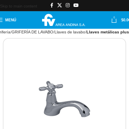
Skip to main content
0
MENÚ
$
0.0
ifería
GRIFERÍA DE LAVABO
Llaves de lavabo
Llaves metálicas plus