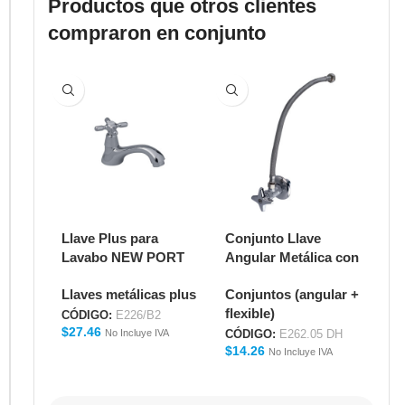
Productos que otros clientes
compraron en conjunto
Llave Plus para
Conjunto Llave
De
Lavabo NEW PORT
Angular Metálica con
Pu
E226/B2
Manguera Flexible
Me
Llaves metálicas plus
Conjuntos (angular +
De
16" para Lavabo
E2
flexible)
E262.05 DH
CÓDIGO:
E226/B2
CÓ
$
27.46
$
1
No Incluye IVA
CÓDIGO:
E262.05 DH
$
14.26
No Incluye IVA