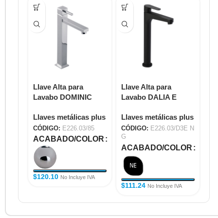
Llave Alta para
Llave Alta para
Ll
Lavabo DOMINIC
Lavabo DALIA E
La
E226.03/85
E226.03/D3E NG
E2
Llaves metálicas plus
Llaves metálicas plus
Ll
CÓDIGO:
E226.03/85
CÓDIGO:
E226.03/D3E N
CÓ
G
ACABADO/COLOR
A
ACABADO/COLOR
$
120.10
$
9
No Incluye IVA
$
111.24
No Incluye IVA