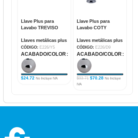
Llave Plus para
Llave Plus para
Ll
Lavabo TREVISO
Lavabo COTY
La
E226/Y5
E226/D9
E2
Llaves metálicas plus
Llaves metálicas plus
Ll
CÓDIGO:
E226/Y5
CÓDIGO:
E226/D9
CÓ
ACABADO/COLOR
ACABADO/COLOR
A
$
24.72
$
70.28
$
9
$
93.71
No Incluye IVA
No Incluye
IVA