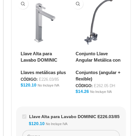
Llave Alta para
Conjunto Llave
De
Lavabo DOMINIC
Angular Metálica con
La
E226.03/85
Manguera Flexible
1/
Llaves metálicas plus
Conjuntos (angular +
De
16" para Lavabo
flexible)
E262.05 DH
CÓDIGO:
E226.03/85
CÓ
$
120.10
$
3
No Incluye IVA
CÓDIGO:
E262.05 DH
$
14.26
No Incluye IVA
Llave Alta para Lavabo DOMINIC E226.03/85
$
120.10
No Incluye IVA