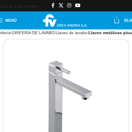
Skip to main content
0
MENÚ
$
0.0
ifería
GRIFERÍA DE LAVABO
Llaves de lavabo
Llaves metálicas plus