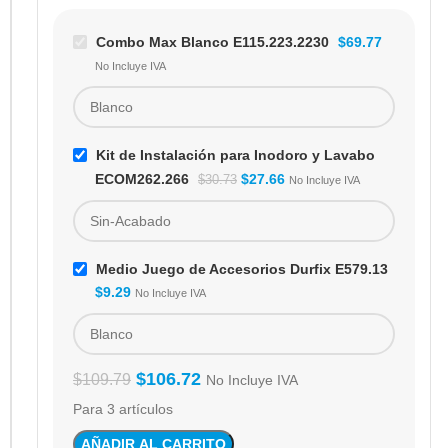
Combo Max Blanco E115.223.2230
$
69.77
No Incluye IVA
Kit de Instalación para Inodoro y Lavabo
ECOM262.266
$
27.66
$
30.73
No Incluye IVA
Medio Juego de Accesorios Durfix E579.13
$
9.29
No Incluye IVA
$
106.72
$
109.79
No Incluye IVA
Para 3 artículos
AÑADIR AL CARRITO