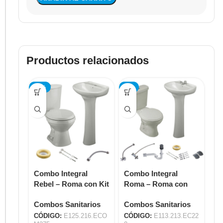
Productos relacionados
-12%
-5%
-7
Combo Integral
Combo Integral
Co
Rebel – Roma con Kit
Roma – Roma con
– 
de Instalación
Llave Capri Metálica
Ca
Combos Sanitarios
Combos Sanitarios
Co
E125.216.ECOM275
E113.213.EC220
E1
CÓDIGO:
E125.216.ECO
CÓDIGO:
E113.213.EC22
CÓ