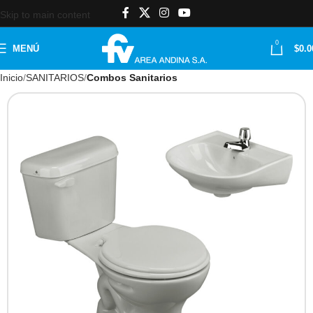
Skip to main content
0
MENÚ
$
0.0
Inicio
SANITARIOS
Combos Sanitarios