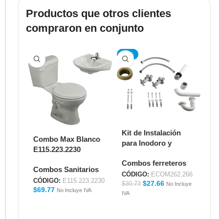
Productos que otros clientes
compraron en conjunto
-10%
Kit de Instalación
Combo Max Blanco
Me
para Inodoro y
E115.223.2230
Ac
Lavabo
E5
Combos ferreteros
ECOM262.266
Combos Sanitarios
Me
CÓDIGO:
ECOM262.266
CÓDIGO:
E115.223.2230
CÓ
$
27.66
$
30.73
No Incluye
$
69.77
$
9
No Incluye IVA
IVA
IVA