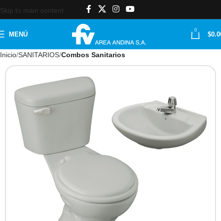
Skip to main content
0
MENÚ
$
0.0
Inicio
SANITARIOS
Combos Sanitarios