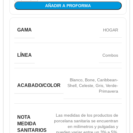
AÑADIR A PROFORMA
GAMA
HOGAR
LÍNEA
Combos
Blanco
,
Bone
,
Caribbean-
ACABADO/COLOR
Shell
,
Celeste
,
Gris
,
Verde-
Primavera
Las medidas de los productos de
NOTA
porcelana sanitaria se encuentran
MEDIDA
en milímetros y pulgadas y
SANITARIOS
pueden variar entre un 3% a 5%.