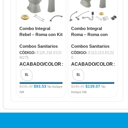
Combo Integral
Combo Integral
Co
Rebel – Roma con Kit
Roma – Roma con
– 
de Instalación
Llave Capri Metálica
Ca
Combos Sanitarios
Combos Sanitarios
Co
E125.216.ECOM275
E113.213.EC220
E1
CÓDIGO:
E125.216.ECO
CÓDIGO:
E113.213.EC22
CÓ
M275
0
0
ACABADO/COLOR
ACABADO/COLOR
A
$
93.53
$
139.07
$
1
$
106.28
$
146.39
No Incluye
No
IVA
Incluye IVA
Inc