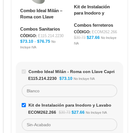
Kit de Instalación
Combo Ideal Milán –
Me
para Inodoro y
Roma con Llave
Ac
Lavabo
Capri E115.214.2230
E5
Combos ferreteros
ECOM262.266
Combos Sanitarios
Me
CÓDIGO:
ECOM262.266
CÓDIGO:
E115.214.2230
CÓ
$
27.66
$
30.73
No Incluye
$
73.10
-
$
76.75
$
9
No
IVA
Incluye IVA
IVA
Combo Ideal Milán - Roma con Llave Capri
E115.214.2230
$
73.10
No Incluye IVA
Kit de Instalación para Inodoro y Lavabo
ECOM262.266
$
27.66
$
30.73
No Incluye IVA