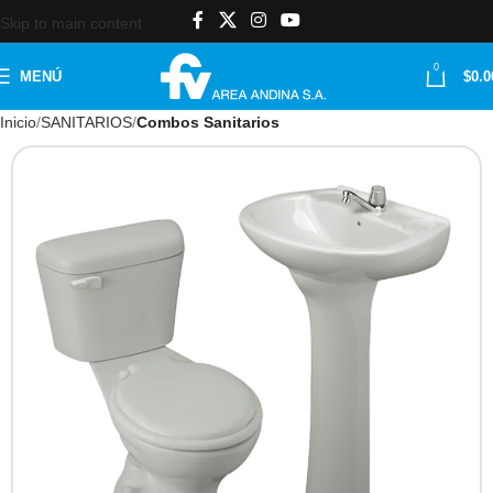
Skip to main content
0
MENÚ
$
0.0
Inicio
SANITARIOS
Combos Sanitarios