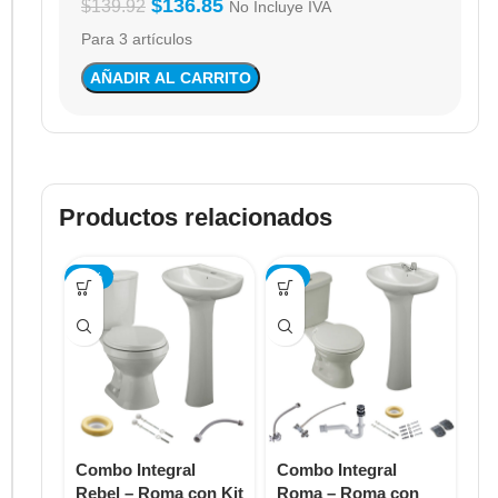
$
136.85
$
139.92
No Incluye IVA
Para 3 artículos
AÑADIR AL CARRITO
Productos relacionados
-12%
-5%
-7
Combo Integral
Combo Integral
Co
Rebel – Roma con Kit
Roma – Roma con
– 