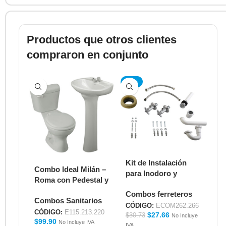
Productos que otros clientes
compraron en conjunto
-10%
Kit de Instalación
Combo Ideal Milán –
Me
para Inodoro y
Roma con Pedestal y
Ac
Lavabo
Llave Capri Metálica
E5
Combos ferreteros
ECOM262.266
Combos Sanitarios
Me
E115.213.220
CÓDIGO:
ECOM262.266
CÓDIGO:
E115.213.220
CÓ
$
27.66
$
30.73
No Incluye
$
99.90
$
9
No Incluye IVA
IVA