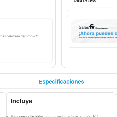
DIGITALES
 más detallada del producto.
Especificaciones
Incluye
Mangueras flexibles con conexión a llave angular FV