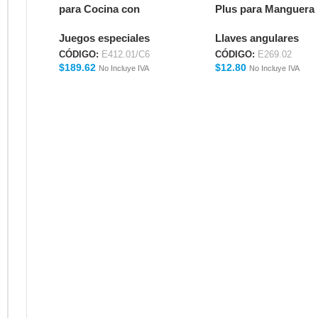
para Cocina con
Plus para Manguera
Duchador Extraíble
Flexible E269.02
Juegos especiales
Llaves angulares
DATURA E412.01/C6
CÓDIGO:
E412.01/C6
CÓDIGO:
E269.02
$
189.62
$
12.80
No Incluye IVA
No Incluye IVA