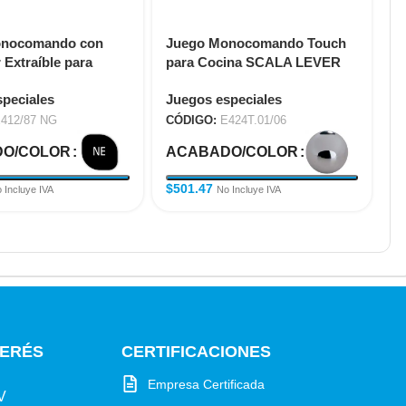
onocomando con
Juego Monocomando Touch
J
Extraíble para
para Cocina SCALA LEVER
C
EMPLE E412/87 NG
E424T.01/06
peciales
Juegos especiales
J
412/87 NG
CÓDIGO:
E424T.01/06
C
O/COLOR
ACABADO/COLOR
A
$
501.47
$
 Incluye IVA
No Incluye IVA
TERÉS
CERTIFICACIONES
Empresa Certificada
V