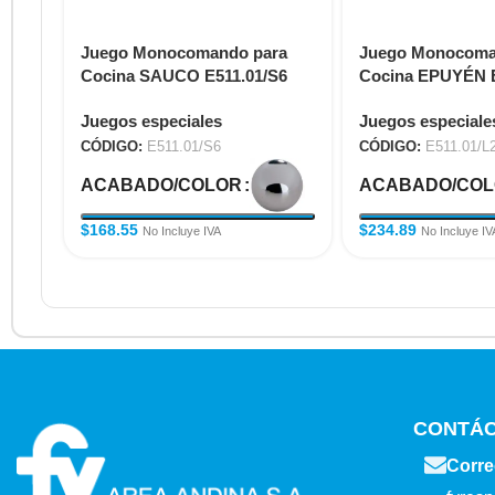
Juego Monocomando para
Juego Monocoma
Cocina SAUCO E511.01/S6
Cocina EPUYÉN E
NG
Juegos especiales
Juegos especiale
CÓDIGO:
E511.01/S6
CÓDIGO:
E511.01/L
ACABADO/COLOR
ACABADO/CO
$
168.55
$
234.89
No Incluye IVA
No Incluye IV
CONTÁ
Corre