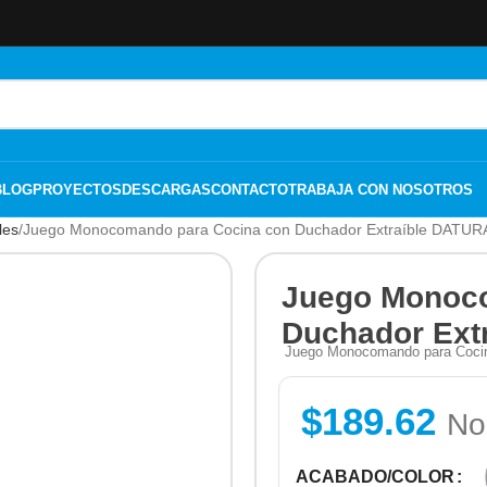
BLOG
PROYECTOS
DESCARGAS
CONTACTO
TRABAJA CON NOSOTROS
les
Juego Monocomando para Cocina con Duchador Extraíble DATUR
Juego Monoco
Duchador Ext
Juego Monocomando para Cocina
$
189.62
No
ACABADO/COLOR