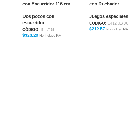
con Escurridor 116 cm
con Duchador
BL-715L
Extraíble para Cocina
Dos pozos con
Juegos especiales
ELIPSIS E412.01/D6
escurridor
CÓDIGO:
E412.01/D6
$
212.57
No Incluye IVA
CÓDIGO:
BL-715L
$
323.20
No Incluye IVA