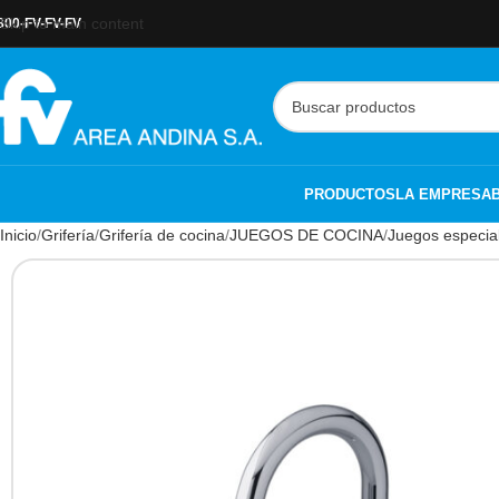
Skip to main content
800-FV-FV-FV
PRODUCTOS
LA EMPRESA
Inicio
Grifería
Grifería de cocina
JUEGOS DE COCINA
Juegos especia