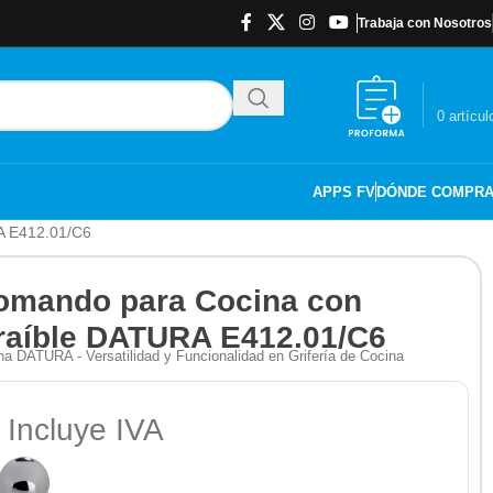
Trabaja con Nosotros
$
0.00
0
artícul
APPS FV
DÓNDE COMPR
A E412.01/C6
mando para Cocina con
raíble DATURA E412.01/C6
 DATURA - Versatilidad y Funcionalidad en Grifería de Cocina
 Incluye IVA