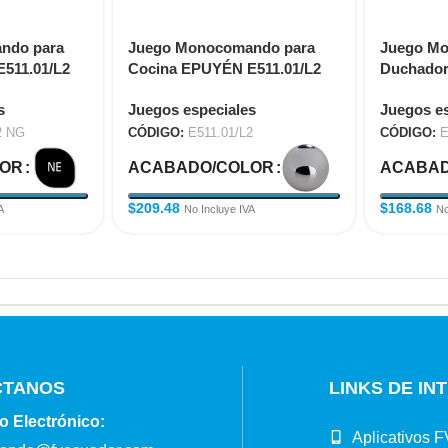
ndo para
Juego Monocomando para
Juego M
511.01/L2
Cocina EPUYÉN E511.01/L2
Duchador 
Cocina T
s
Juegos especiales
Juegos es
2 NG
CÓDIGO:
E511.01/L2
CÓDIGO:
E
LOR
ACABADO/COLOR
ACABAD
$
209.48
$
168.68
A
No Incluye IVA
No
CTANOS
LINKS DE IN
o Electrónico:
Aplicativos F