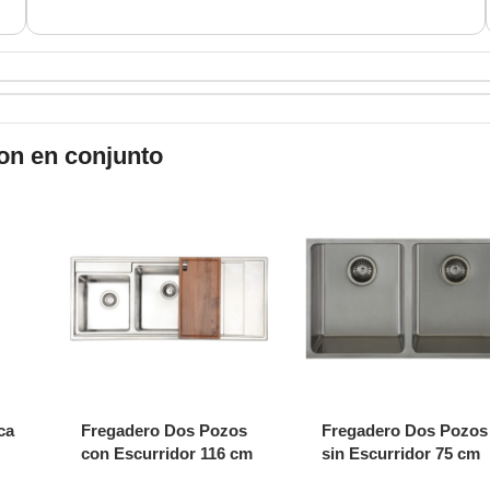
on en conjunto
ca
Fregadero Dos Pozos
Fregadero Dos Pozos
con Escurridor 116 cm
sin Escurridor 75 cm
BL-715L
BL-982