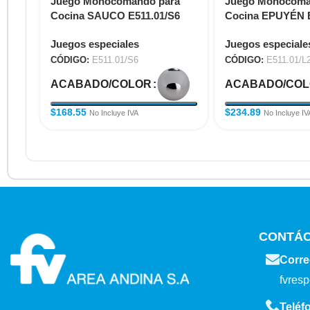
Juego Monocomando para
Juego Monocoma
Cocina SAUCO E511.01/S6
Cocina EPUYÉN E
NG
Juegos especiales
Juegos especiale
CÓDIGO:
E511.01/S6
CÓDIGO:
E511.01/L
ACABADO/COLOR
ACABADO/CO
$
168.55
$
234.89
No Incluye IVA
No Incluye IV
CONTÁ
Corre
fvres
Teléf