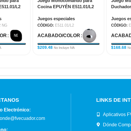
ndo para
Juego Monocomando para
Juego M
511.01/L2
Cocina EPUYÉN E511.01/L2
Duchador 
Cocina T
s
Juegos especiales
Juegos es
2 NG
CÓDIGO:
E511.01/L2
CÓDIGO:
E
LOR
ACABADO/COLOR
ACABAD
$
209.48
$
168.68
A
No Incluye IVA
No
CTANOS
LINKS DE IN
o Electrónico:
Aplicativos F
ponde@fvecuador.com
Dónde Comp
ono: