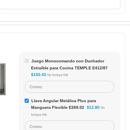
Juego Monocomando con Duchador
Extraíble para Cocina TEMPLE E412/87
$
150.43
No Incluye IVA
Llave Angular Metálica Plus para
Manguera Flexible E269.02
$
12.80
No
Juego Monocomando
Incluye IVA
con Duchador
Extraíble para Cocina