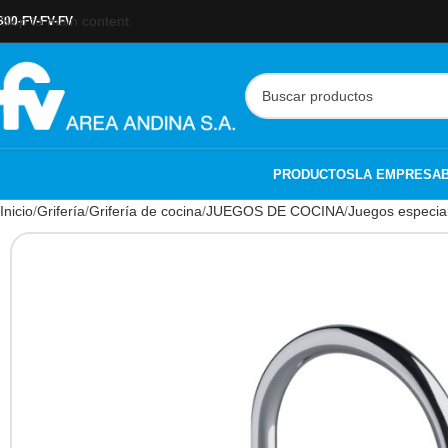
Skip to main content
800-FV-FV-FV
PRODUCTOS
LA EMPRESA
Inicio
Grifería
Grifería de cocina
JUEGOS DE COCINA
Juegos especia