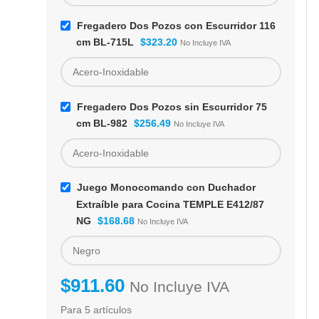
Juegos especiales
TEMPLE E412/87 NG
CÓDIGO:
E412/87 NG
Fregadero Dos Pozos con Escurridor 116
$
168.68
No Incluye IVA
cm BL-715L
$
323.20
No Incluye IVA
Fregadero Dos Pozos sin Escurridor 75
cm BL-982
$
256.49
No Incluye IVA
Juego Monocomando con Duchador
Extraíble para Cocina TEMPLE E412/87
NG
$
168.68
No Incluye IVA
$
911.60
No Incluye IVA
Para 5 artículos