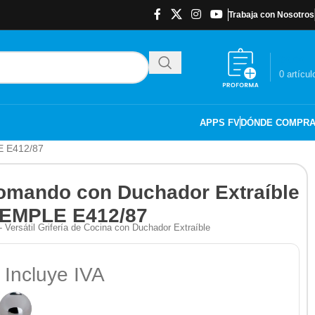
Trabaja con Nosotros
$
0.00
0
artícul
APPS FV
DÓNDE COMPR
E E412/87
mando con Duchador Extraíble
TEMPLE E412/87
rsátil Grifería de Cocina con Duchador Extraíble
 Incluye IVA