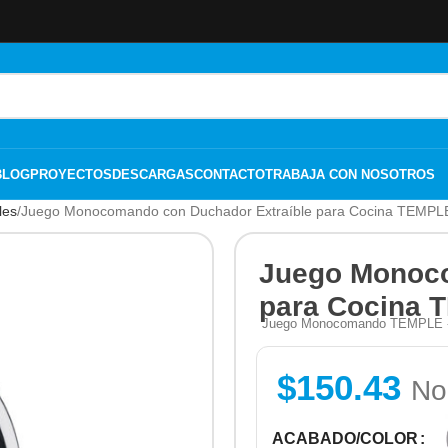
BLOG
PROYECTOS
DESCARGAS
CONTACTO
TRABAJA CON NOSOTROS
les
Juego Monocomando con Duchador Extraíble para Cocina TEMPL
Juego Monoco
para Cocina 
Juego Monocomando TEMPLE - Ve
$
150.43
No
ACABADO/COLOR