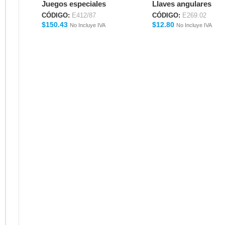
Juegos especiales
Llaves angulares
TEMPLE E412/87
CÓDIGO:
E412/87
CÓDIGO:
E269.02
$
150.43
$
12.80
No Incluye IVA
No Incluye IVA