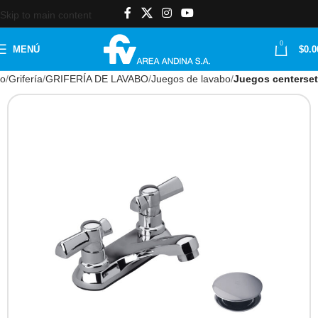
Skip to main content
0
MENÚ
$
0.0
io
Grifería
GRIFERÍA DE LAVABO
Juegos de lavabo
Juegos centerset