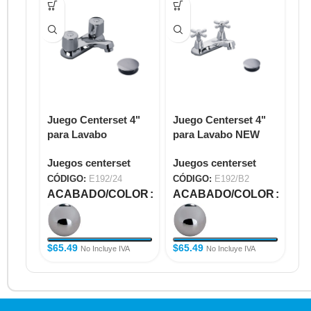
Juego Centerset 4"
Juego Centerset 4"
Ju
para Lavabo
para Lavabo NEW
pa
KANSAS E192/24
PORT E192/B2
E1
Juegos centerset
Juegos centerset
Ju
CÓDIGO:
E192/24
CÓDIGO:
E192/B2
CÓ
ACABADO/COLOR
ACABADO/COLOR
A
$
65.49
$
65.49
$
6
No Incluye IVA
No Incluye IVA