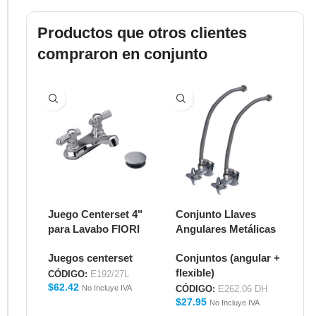
Productos que otros clientes
compraron en conjunto
Juego Centerset 4"
Conjunto Llaves
Ju
para Lavabo FIORI
Angulares Metálicas
FI
LEVER E192/27L
con Manguera
E1
Juegos centerset
Conjuntos (angular +
Ju
Flexible 16" para
flexible)
Lavabo E262.06 DH
CÓDIGO:
E192/27L
CÓ
$
62.42
$
5
No Incluye IVA
CÓDIGO:
E262.06 DH
$
27.95
No Incluye IVA