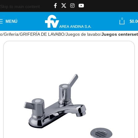
Skip to main content
0
MENÚ
$
0.0
io
Grifería
GRIFERÍA DE LAVABO
Juegos de lavabo
Juegos centerset