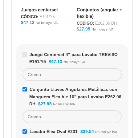
TREVISO E191/Y5
con Manguera
Juegos centerset
Conjuntos (angular +
La
Flexible 16" para
flexible)
Lavabo E262.06 DH
CÓDIGO:
E191/Y5
CÓ
$
47.13
$
3
No Incluye IVA
CÓDIGO:
E262.06 DH
$
27.95
Inc
No Incluye IVA
Juego Centerset 4" para Lavabo TREVISO
E191/Y5
$
47.13
No Incluye IVA
Conjunto Llaves Angulares Metálicas con
Manguera Flexible 16" para Lavabo E262.06
DH
$
27.95
No Incluye IVA
Lavabo Elea Oval E231
$
39.54
No Incluye IVA