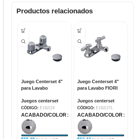
Productos relacionados
Juego Centerset 4"
Juego Centerset 4"
Ju
para Lavabo
para Lavabo FIORI
pa
KANSAS E192/24
LEVER E192/27L
E1
Juegos centerset
Juegos centerset
Ju
CÓDIGO:
E192/24
CÓDIGO:
E192/27L
CÓ
ACABADO/COLOR
ACABADO/COLOR
A
$
65.49
$
62.42
$
5