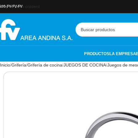
Skip to main content
800-FV-FV-FV
PRODUCTOS
LA EMPRESA
Inicio
Grifería
Grifería de cocina
JUEGOS DE COCINA
Juegos de mes