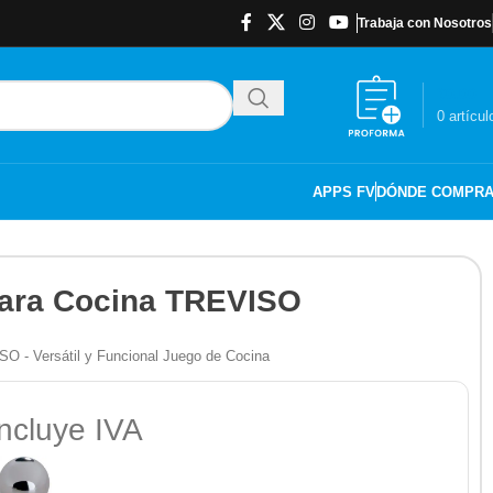
Trabaja con Nosotros
$
0.00
0
artícul
APPS FV
DÓNDE COMPR
para Cocina TREVISO
O - Versátil y Funcional Juego de Cocina
ncluye IVA