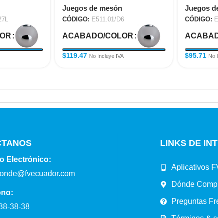
Juegos de mesón
Juegos d
27L
CÓDIGO:
E511.01/D6
CÓDIGO:
E
LOR
ACABADO/COLOR
ACABAD
$
119.47
$
95.71
No Incluye IVA
No 
CTANOS
LINKS DE IN
o Electrónico:
Aplicativos F
ponde@fvecuador.com
Dónde Comp
ono:
Preguntas Fr
38-38-38