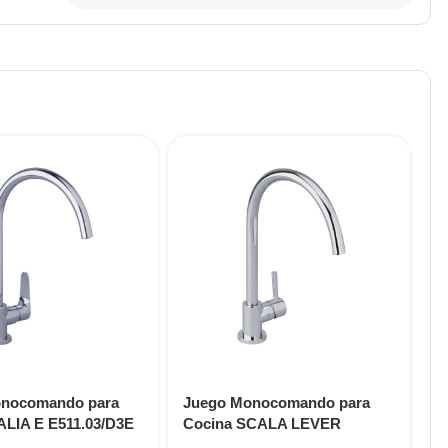
nocomando para
Juego Monocomando para
J
ALIA E E511.03/D3E
Cocina SCALA LEVER
C
E511.03/06