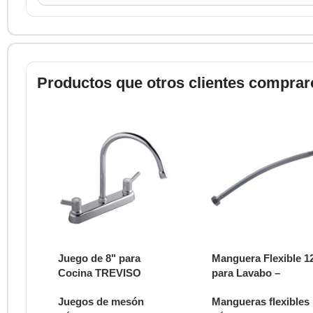
Productos que otros clientes comprar
Juego de 8" para
Manguera Flexible 1
Cocina TREVISO
para Lavabo –
E4170.05/Y5
Conexión Giratoria –
Juegos de mesón
Mangueras flexibles
Conexión a 1/2".