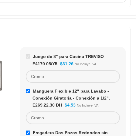
TOP FV
Juego de 8" para Cocina TREVISO
E4170.05/Y5
$
31.26
No Incluye IVA
Manguera Flexible 12" para Lavabo -
Conexión Giratoria - Conexión a 1/2".
E269.22.30 DH
$
4.53
No Incluye IVA
Juego de 8" para
Cocina TREVISO
E417.05/Y5
Juegos de mesón
Fregadero Dos Pozos Redondos sin