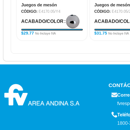
Juegos de mesón
Juegos de mesón
CÓDIGO:
E4170.05/Y4
CÓDIGO:
E4170.05/
ACABADO/COLOR
ACABADO/CO
$
29.77
$
31.75
No Incluye IVA
No Incluye IVA
CONTÁ
Corre
fvres
Teléf
1800-