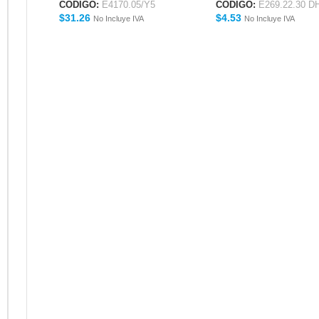
E269.22.30 DH
CÓDIGO:
E4170.05/Y5
CÓDIGO:
E269.22.30 D
$
31.26
$
4.53
No Incluye IVA
No Incluye IVA