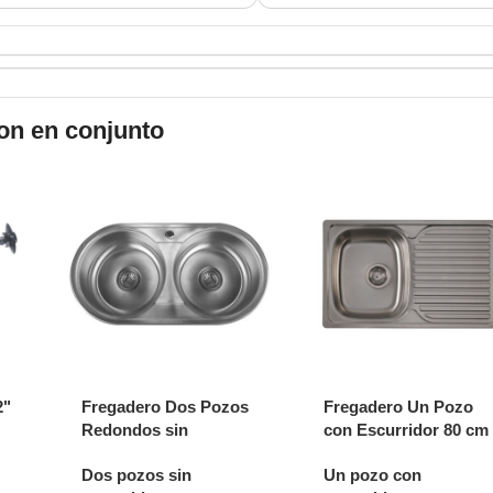
on en conjunto
2"
Fregadero Dos Pozos
Fregadero Un Pozo
Redondos sin
con Escurridor 80 cm
Escurridor 84 cm BL-
BL-834
Dos pozos sin
Un pozo con
958