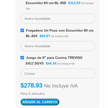
CÓDIGO:
E417.05/Y5
Escurridor 84 cm BL-958
$
114.93
No Incluye
$
44.34
No Incluye IVA
IVA
Fregadero Un Pozo con Escurridor 80 cm
BL-834
$
83.87
No Incluye IVA
Juego de 8" para Cocina TREVISO
E417.05/Y5
$
44.34
No Incluye IVA
$
278.93
No Incluye IVA
Para 5 artículos
AÑADIR AL CARRITO