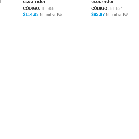
escurridor
escurridor
H
CÓDIGO:
BL-958
CÓDIGO:
BL-834
$
114.93
$
83.87
No Incluye IVA
No Incluye IVA