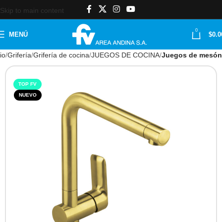
Skip to main content
0
MENÚ
$
0.0
io
Grifería
Grifería de cocina
JUEGOS DE COCINA
Juegos de mesón
TOP FV
NUEVO