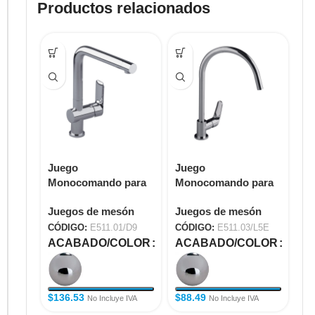
Productos relacionados
Juego
Juego
Ju
Monocomando para
Monocomando para
Co
Cocina COTY
Cocina IGUAZÚ E
E4
Juegos de mesón
Juegos de mesón
Ju
E511.01/D9
E511.03/L5E
CÓDIGO:
E511.01/D9
CÓDIGO:
E511.03/L5E
CÓ
ACABADO/COLOR
ACABADO/COLOR
A
$
136.53
$
88.49
$
3
No Incluye IVA
No Incluye IVA