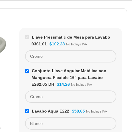
Llave Pressmatic de Mesa para Lavabo
0361.01
$
102.28
No Incluye IVA
Conjunto Llave Angular Metálica con
Manguera Flexible 16" para Lavabo
E262.05 DH
$
14.26
No Incluye IVA
Llave Pressmatic de
Llave Pressmatic de
Mesa con Pico
Mesa para Lavabo
Inclinado para Lavabo
0361
Cierre automático
Cierre automático
0361.02
Lavabo Aqua E222
$
58.65
No Incluye IVA
lavabo
lavabo
CÓDIGO:
0361.02
CÓDIGO:
0361
$
92.76
$
83.48
e
No Incluye IVA
No Incluye IVA