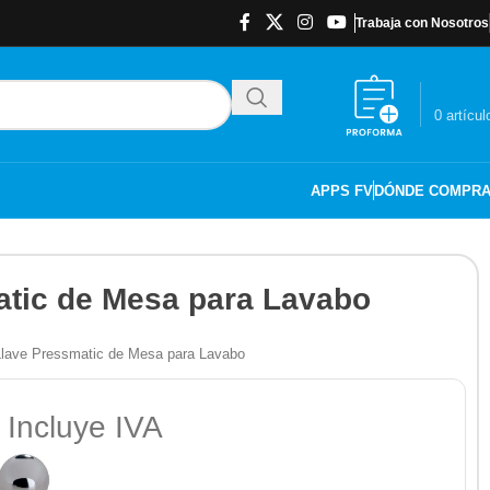
Trabaja con Nosotros
$
0.00
0
artícul
APPS FV
DÓNDE COMPR
atic de Mesa para Lavabo
 Llave Pressmatic de Mesa para Lavabo
 Incluye IVA