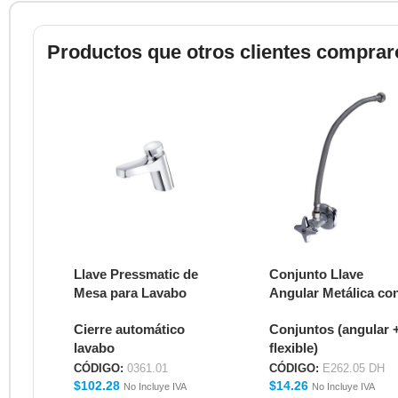
Productos que otros clientes comprar
Llave Pressmatic de
Conjunto Llave
Mesa para Lavabo
Angular Metálica co
0361.01
Manguera Flexible 1
Cierre automático
Conjuntos (angular 
para Lavabo E262.05
lavabo
flexible)
DH
CÓDIGO:
0361.01
CÓDIGO:
E262.05 DH
$
102.28
$
14.26
No Incluye IVA
No Incluye IVA