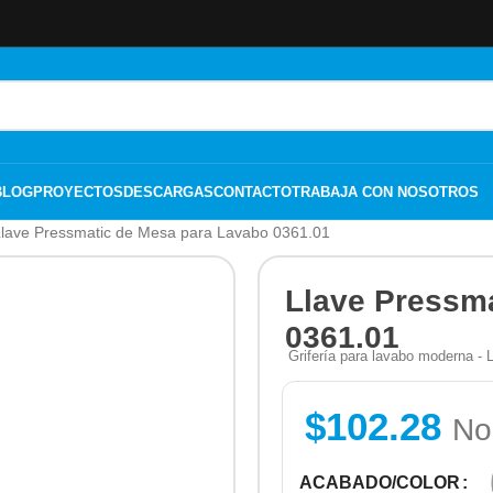
BLOG
PROYECTOS
DESCARGAS
CONTACTO
TRABAJA CON NOSOTROS
lave Pressmatic de Mesa para Lavabo 0361.01
Llave Pressm
0361.01
Grifería para lavabo moderna -
$
102.28
No
ACABADO/COLOR