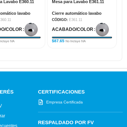
a Lavabo E360.11
Mesa para Lavabo E361.11
tomático lavabo
Cierre automático lavabo
360.11
CÓDIGO:
E361.11
O/COLOR
ACABADO/COLOR
$
87.65
Incluye IVA
No Incluye IVA
TERÉS
CERTIFICACIONES
Empresa Certificada
V
rar
RESPALDADO POR FV
ecuentes