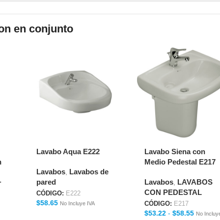
on en conjunto
Lavabo Aqua E222
Lavabo Siena con
n
Medio Pedestal E217
Lavabos
Lavabos de
6"
,
+
pared
Lavabos
LAVABOS
,
CON PEDESTAL
CÓDIGO:
E222
$
58.65
No Incluye IVA
CÓDIGO:
E217
$
53.22
-
$
58.55
No Incluy