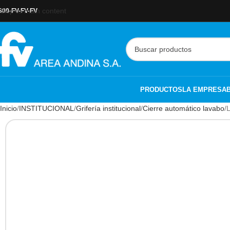
Skip to main content
800-FV-FV-FV
PRODUCTOS
LA EMPRESA
Inicio
INSTITUCIONAL
Grifería institucional
Cierre automático lavabo
L