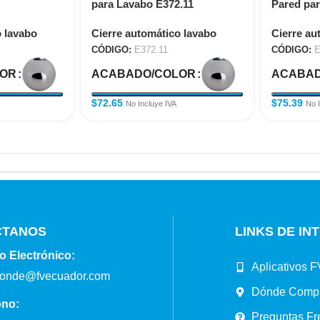
para Lavabo E372.11
Pared par
o lavabo
Cierre automático lavabo
Cierre au
CÓDIGO:
E372.11
CÓDIGO:
E
LOR
ACABADO/COLOR
ACABAD
$
72.65
$
75.39
No Incluye IVA
No 
CTANOS
LINKS DE IN
o Electrónico:
Aplicativos F
ponde@fvecuador.com
Dónde Comp
ono:
Preguntas Fr