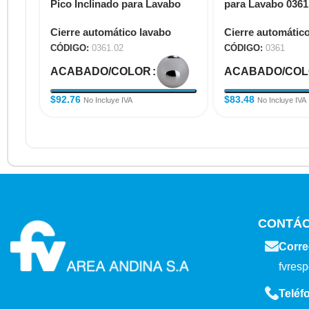
Pico Inclinado para Lavabo
para Lavabo 0361
0361.02
Cierre automático lavabo
Cierre automátic
CÓDIGO:
0361.02
CÓDIGO:
0361
ACABADO/COLOR
ACABADO/CO
$
92.76
$
83.48
No Incluye IVA
No Incluye IVA
CONTÁ
Corre
fvres
Teléf