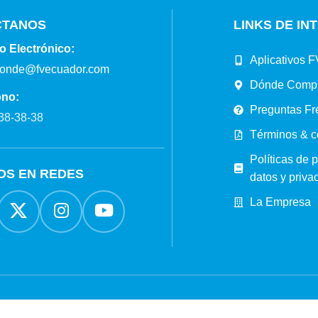
CTANOS
LINKS DE IN
o Electrónico:
Aplicativos F
ponde@fvecuador.com
Dónde Comp
ono:
Preguntas Fr
38-38-38
Términos & c
Políticas de 
OS EN REDES
datos y priva
La Empresa