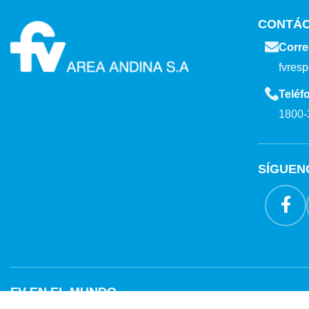
CONTÁ
Corre
fvres
Teléf
1800-
SÍGUEN
FV EN EL MUNDO