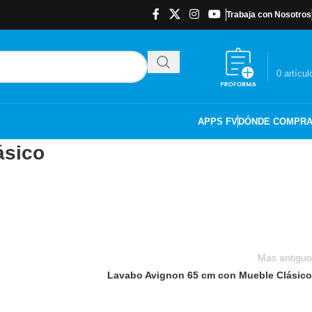
Trabaja con Nosotros
$
0.00
0
artícul
APPS FV
DÓNDE COMPR
ásico
Mas antiguo
Lavabo Avignon 65 cm con Mueble Clásico