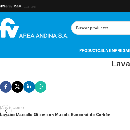
Skip to main content
800-FV-FV-FV
PRODUCTOS
LA EMPRESA
Lava
Mas reciente
Lavabo Marsella 65 cm con Mueble Suspendido Carbón