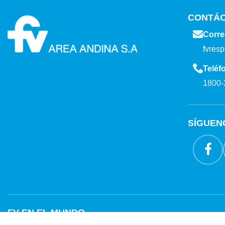
CONTÁ
Corre
fvres
Teléf
1800-
SÍGUEN
FV EN EL MUNDO