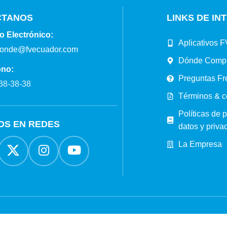
CTANOS
LINKS DE IN
o Electrónico:
Aplicativos F
ponde@fvecuador.com
Dónde Comp
ono:
Preguntas Fr
38-38-38
Términos & c
Políticas de 
OS EN REDES
datos y priva
La Empresa