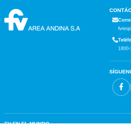
CONTÁ
Corre
fvres
Teléf
1800-
SÍGUEN
FV EN EL MUNDO