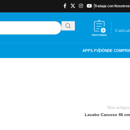
Trabaja con Nosotros
$
0.00
0
artícul
APPS FV
DÓNDE COMPR
Mas antiguo
Lavabo Carusso 46 cm