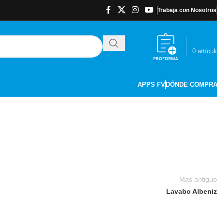
Trabaja con Nosotros
$
0.00
0
artícul
APPS FV
DÓNDE COMPR
Mas antiguo
Lavabo Albeniz