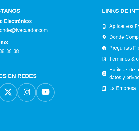
CTANOS
LINKS DE IN
o Electrónico:
Aplicativos F
ponde@fvecuador.com
Dónde Comp
ono:
Preguntas Fr
38-38-38
Términos & c
Políticas de 
OS EN REDES
datos y priva
La Empresa