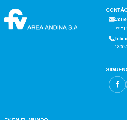
CONTÁ
Corre
fvres
Teléf
1800-
SÍGUEN
FV EN EL MUNDO