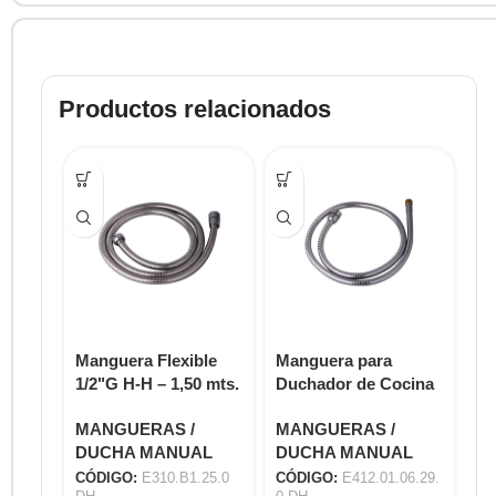
Productos relacionados
Manguera Flexible
Manguera para
Ma
1/2"G H-H – 1,50 mts.
Duchador de Cocina
pa
E310.B1.25.0 DH
– Medida 120 cm.
Co
MANGUERAS /
MANGUERAS /
M
E412.01.06.29.0 DH
E4
DUCHA MANUAL
DUCHA MANUAL
D
CÓDIGO:
E310.B1.25.0
CÓDIGO:
E412.01.06.29.
CÓ