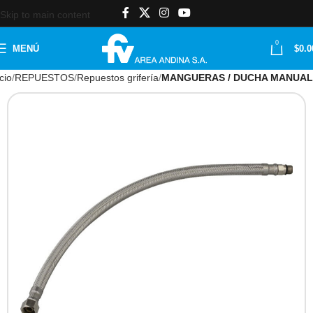
Skip to main content
0
MENÚ
$
0.0
icio
REPUESTOS
Repuestos grifería
MANGUERAS / DUCHA MANUAL