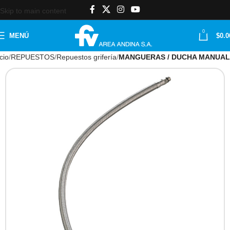
Skip to main content
0
MENÚ
$
0.0
icio
REPUESTOS
Repuestos grifería
MANGUERAS / DUCHA MANUAL