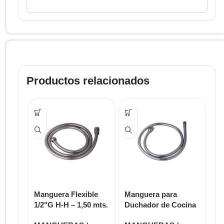
Productos relacionados
Manguera Flexible
Manguera para
Ma
1/2"G H-H – 1,50 mts.
Duchador de Cocina
pa
E310.B1.25.0 DH
– Medida 120 cm.
Co