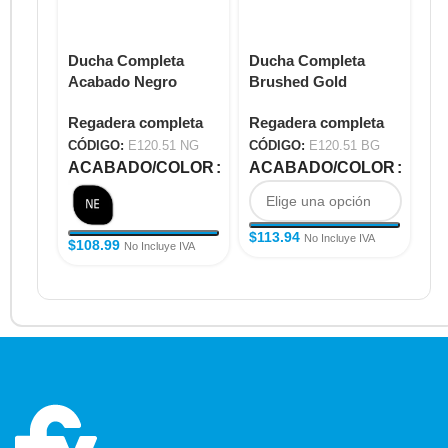
Ducha Completa
Ducha Completa
Du
Acabado Negro
Brushed Gold
E1
E120.51 NG
E120.51 BG
Regadera completa
Regadera completa
Re
CÓDIGO:
E120.51 NG
CÓDIGO:
E120.51 BG
CÓ
ACABADO/COLOR
ACABADO/COLOR
A
$
113.94
$
7
No Incluye IVA
$
108.99
No Incluye IVA