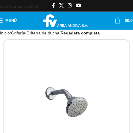
Skip to main content
0
MENÚ
$
0.0
Inicio
Grifería
Grifería de ducha
Regadera completa