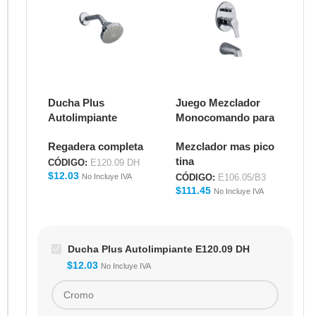
Ducha Plus
Juego Mezclador
Ju
Autolimpiante
Monocomando para
Mo
E120.09 DH
Ducha y Tina FLOW
Du
Regadera completa
Mezclador mas pico
Me
E106.05/B3
E1
tina
CÓDIGO:
E120.09 DH
CÓ
$
12.03
$
5
No Incluye IVA
CÓDIGO:
E106.05/B3
$
111.45
No Incluye IVA
Ducha Plus Autolimpiante E120.09 DH
$
12.03
No Incluye IVA