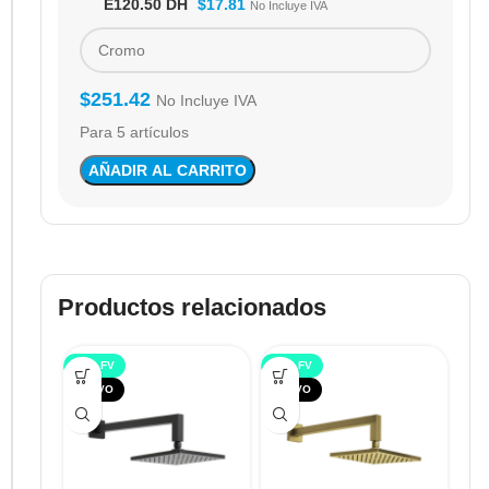
E120.50 DH
$
17.81
No Incluye IVA
$
251.42
No Incluye IVA
Para 5 artículos
AÑADIR AL CARRITO
Productos relacionados
TOP FV
TOP FV
TO
NUEVO
NUEVO
NU