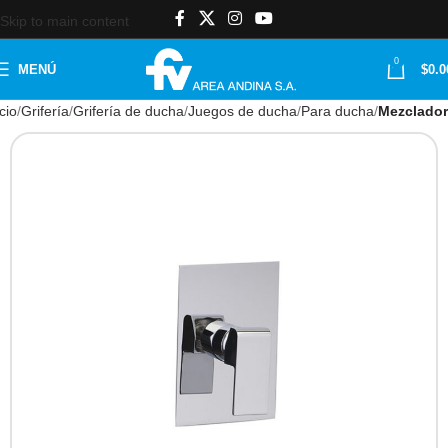
Skip to main content
0
MENÚ
$
0.0
icio
Grifería
Grifería de ducha
Juegos de ducha
Para ducha
Mezclador