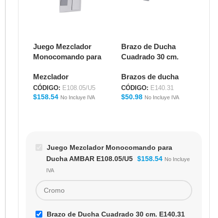
Juego Mezclador
Brazo de Ducha
Ca
Monocomando para
Cuadrado 30 cm.
Cu
Ducha AMBAR
E140.31
In
Mezclador
Brazos de ducha
Ca
E108.05/U5
E1
CÓDIGO:
E108.05/U5
CÓDIGO:
E140.31
CÓ
$
158.54
$
50.98
$
8
No Incluye IVA
No Incluye IVA
Juego Mezclador Monocomando para
Ducha AMBAR E108.05/U5
$
158.54
No Incluye
IVA
Brazo de Ducha Cuadrado 30 cm. E140.31