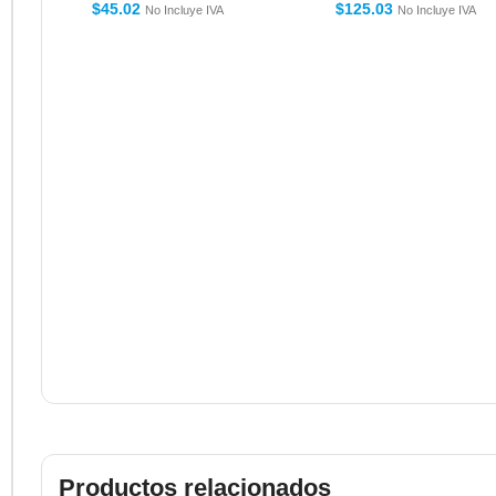
$
45.02
$
125.03
No Incluye IVA
No Incluye IVA
Productos relacionados