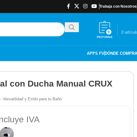
Trabaja con Nosotros
$
0.00
0
artícul
APPS FV
DÓNDE COMPR
dual con Ducha Manual CRUX
Versatilidad y Estilo para tu Baño
ncluye IVA