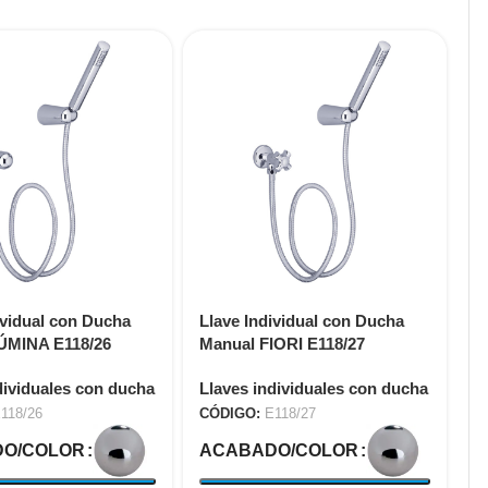
ividual con Ducha
Llave Individual con Ducha
L
ÚMINA E118/26
Manual FIORI E118/27
M
E
dividuales con ducha
Llaves individuales con ducha
L
118/26
CÓDIGO:
E118/27
C
O/COLOR
ACABADO/COLOR
A