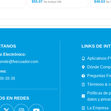
$
55.07
$
48.63
No Incluye IVA
No 
CTANOS
LINKS DE IN
o Electrónico:
Aplicativos F
ponde@fvecuador.com
Dónde Comp
ono:
Preguntas Fr
38-38-38
Términos & c
Políticas de 
OS EN REDES
datos y priva
La Empresa