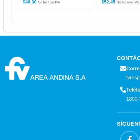
$
40.30
$
52.45
No Incluye IVA
No Incluye IVA
CONTÁ
Corre
fvres
Teléf
1800-
SÍGUEN