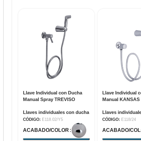
Llave Individual con Ducha
Llave Individual 
Manual Spray TREVISO
Manual KANSAS 
E118.02/Y5
Llaves individuales con ducha
Llaves individual
CÓDIGO:
E118.02/Y5
CÓDIGO:
E118/24
ACABADO/COLOR
ACABADO/CO