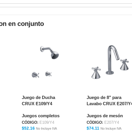
on en conjunto
Juego de Ducha
Juego de 8" para
CRUX E109/Y4
Lavabo CRUX E207/Y
Juegos completos
Juegos de mesón
CÓDIGO:
E109/Y4
CÓDIGO:
E207/Y4
$
52.16
$
74.11
No Incluye IVA
No Incluye IVA