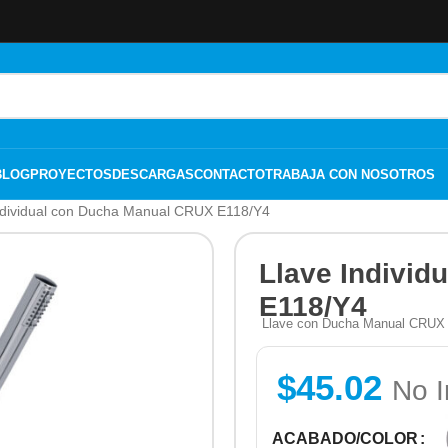
BLOG
PROYECTOS
DESCARGAS
CONTACTO
TRABAJA CON NOSOTROS
ndividual con Ducha Manual CRUX E118/Y4
Llave Indivi
E118/Y4
Llave con Ducha Manual CRUX - 
$
45.02
No I
ACABADO/COLOR