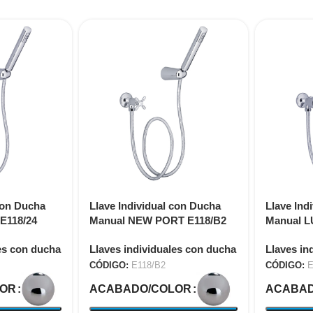
con Ducha
Llave Individual con Ducha
Llave Ind
E118/24
Manual NEW PORT E118/B2
Manual L
es con ducha
Llaves individuales con ducha
Llaves in
CÓDIGO:
E118/B2
CÓDIGO:
E
LOR
ACABADO/COLOR
ACABAD