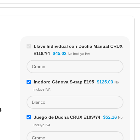
Llave Individual con Ducha Manual CRUX
E118/Y4
$
45.02
No Incluye IVA
Inodoro Génova S-trap E195
$
125.03
No
Incluye IVA
Lavabo Angelina E232
4
Lavabos de empotrar
Juego de Ducha CRUX E109/Y4
$
52.16
No
CÓDIGO:
E232
Incluye IVA
$
39.54
-
$
43.49
No Incluye
IVA