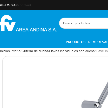
Skip to main content
800-FV-FV-FV
PRODUCTOS
LA EMPRESA
Inicio
Grifería
Grifería de ducha
Llaves individuales con ducha
Llave I