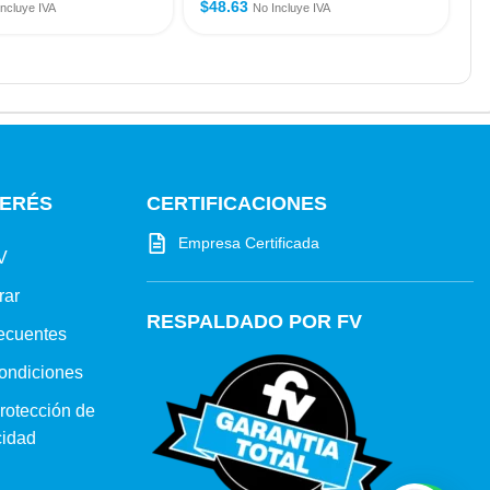
$
48.63
$
Incluye IVA
No Incluye IVA
TERÉS
CERTIFICACIONES
Empresa Certificada
V
rar
RESPALDADO POR FV
ecuentes
ondiciones
protección de
cidad