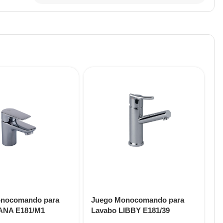
nocomando para
Juego Monocomando para
J
ANA E181/M1
Lavabo LIBBY E181/39
L