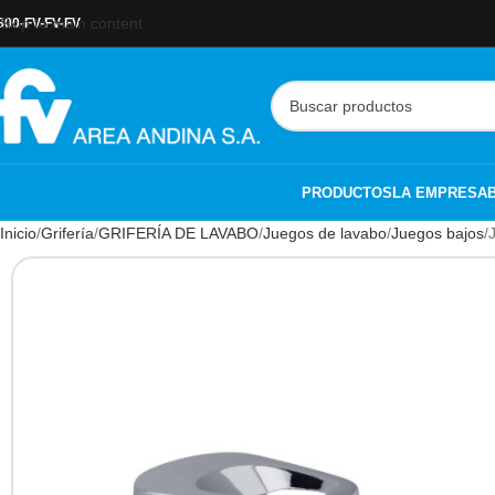
Skip to main content
800-FV-FV-FV
PRODUCTOS
LA EMPRESA
Inicio
Grifería
GRIFERÍA DE LAVABO
Juegos de lavabo
Juegos bajos