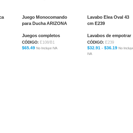
ca
Juego Monocomando
Lavabo Elea Oval 43
para Ducha ARIZONA
cm E239
E108/B1
Juegos completos
Lavabos de empotrar
CÓDIGO:
E108/B1
CÓDIGO:
E239
$
65.49
$
32.91
-
$
36.19
No Incluye IVA
No Incluy
IVA