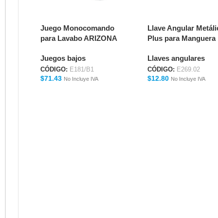
Juego Monocomando
Llave Angular Metáli
para Lavabo ARIZONA
Plus para Manguera
E181/B1
Flexible E269.02
Juegos bajos
Llaves angulares
CÓDIGO:
E181/B1
CÓDIGO:
E269.02
$
71.43
$
12.80
No Incluye IVA
No Incluye IVA