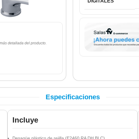
DIGITALES
 más detallada del producto.
Especificaciones
Incluye
Desagüe plástico de rejilla (E2460 RA DH BLC).