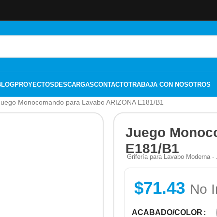
BLOG
PROYECTOS
DESCARGAS
CONTACTO
TRABAJA CON NOSOTROS
Juego Monocomando para Lavabo ARIZONA E181/B1
Juego Monoc
E181/B1
Grifería para Lavabo Moderna
$
71.43
No I
ACABADO/COLOR