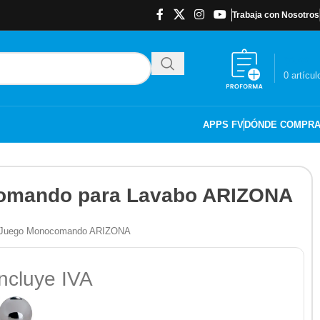
Trabaja con Nosotros
$
0.00
0
artícul
APPS FV
DÓNDE COMPR
omando para Lavabo ARIZONA
 - Juego Monocomando ARIZONA
ncluye IVA