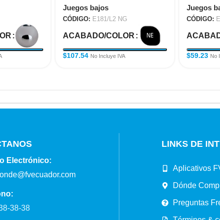
Juegos bajos
Juegos b
CÓDIGO:
E181/L2 NG
CÓDIGO:
E
LOR
ACABADO/COLOR
ACABAD
$
107.54
$
59.23
A
No Incluye IVA
No 
CTANOS
LINKS DE IN
o Electrónico:
Aplicativos F
ponde@fvecuador.com
Dónde Comp
ono:
Preguntas Fr
38-38-38
Términos & c