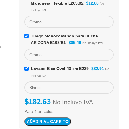
Manguera Flexible E269.02
$
12.80
No
Incluye IVA
Juego Monocomando para Ducha
ARIZONA E108/B1
$
65.49
No Incluye IVA
e
Lavabo Elea Oval 43 cm E239
$
32.91
No
Incluye IVA
$
182.63
No Incluye IVA
Para 4 artículos
AÑADIR AL CARRITO