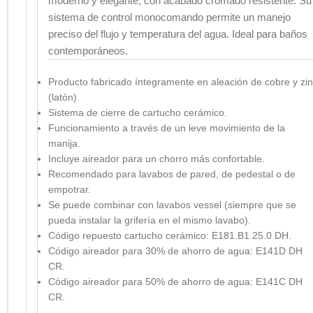
moderno y elegante, con acabado cromado resistente. Su
sistema de control monocomando permite un manejo
preciso del flujo y temperatura del agua. Ideal para baños
contemporáneos.
Producto fabricado íntegramente en aleación de cobre y zi
(latón).
Sistema de cierre de cartucho cerámico.
Funcionamiento a través de un leve movimiento de la
manija.
Incluye aireador para un chorro más confortable.
Recomendado para lavabos de pared, de pedestal o de
empotrar.
Se puede combinar con lavabos vessel (siempre que se
pueda instalar la grifería en el mismo lavabo).
Código repuesto cartucho cerámico: E181.B1.25.0 DH.
Código aireador para 30% de ahorro de agua: E141D DH
CR.
Código aireador para 50% de ahorro de agua: E141C DH
CR.