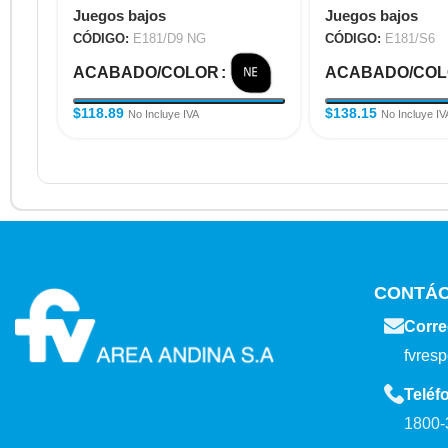
Juegos bajos
Juegos bajos
CÓDIGO:
E181/D9 NG
CÓDIGO:
E181/S6
ACABADO/COLOR
ACABADO/CO
$
118.89
$
138.15
No Incluye IVA
No Incluye IV
CONTÁ
Corre
fvres
Teléf
1800-