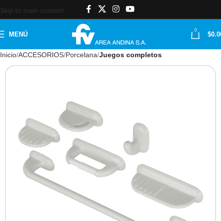
Skip to main content
0
MENÚ
$
0.0
Inicio
ACCESORIOS
Porcelana
Juegos completos