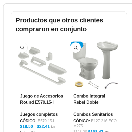
Productos que otros clientes
compraron en conjunto
-12%
Juego de Accesorios
Combo Integral
Round E579.15-I
Rebel Doble
Descarga Roma con
Juegos completos
Combos Sanitarios
Kit de Instalación
E127.216.ECOM275
CÓDIGO:
E579.15-I
CÓDIGO:
E127.216.ECO
$
18.50
-
$
22.41
M275
No
$
108.47
$
123.26
No