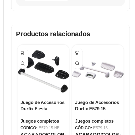
Productos relacionados
Juego de Accesorios
Juego de Accesorios
Ju
Durfix Fiesta
Durfix E579.15
Du
E579.15-NE
E5
Juegos completos
Juegos completos
Ju
CÓDIGO:
E579.15-NE
CÓDIGO:
E579.15
CÓ
ACABADO/COLOR
ACABADO/COLOR
A