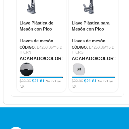
Llave Plástica de
Llave Plástica para
Ll
Mesón con Pico
Mesón con Pico
me
ECOFLEX para
ECOFLEX para
Ma
Llaves de mesón
Llaves de mesón
Ll
Cocina TREVISO
Cocina TREVISO
–
E4250.06/Y5 DH CRN
E4250.06/Y5 DH CRG
E4
CÓDIGO:
E4250.06/Y5 D
CÓDIGO:
E4250.06/Y5 D
CÓ
H CRN
H CRG
A
ACABADO/COLOR
ACABADO/COLOR
$
2
$
21.81
$
21.81
$
22.96
$
22.96
No Incluye
No Incluye
IVA
IVA