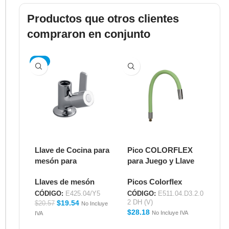
Productos que otros clientes
compraron en conjunto
-5%
Llave de Cocina para
Pico COLORFLEX
P
mesón para
para Juego y Llave
pa
Mangueras Colorflex
de Cocina – Color
de
Llaves de mesón
Picos Colorflex
Pi
– TREVISO
VERDE
P
E425.04/Y5
E511.04.D3.2.02 DH
E5
CÓDIGO:
E425.04/Y5
CÓDIGO:
E511.04.D3.2.0
CÓ
$
19.54
2 DH (V)
2 
(V)
(P
$
20.57
No Incluye
$
28.18
$
2
No Incluye IVA
IVA