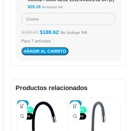
$
28.18
No Incluye IVA
$
188.62
$
189.65
No Incluye IVA
Para 7 artículos
AÑADIR AL CARRITO
Productos relacionados
-5%
-5%
TOP FV
TOP FV
NUEVO
NUEVO