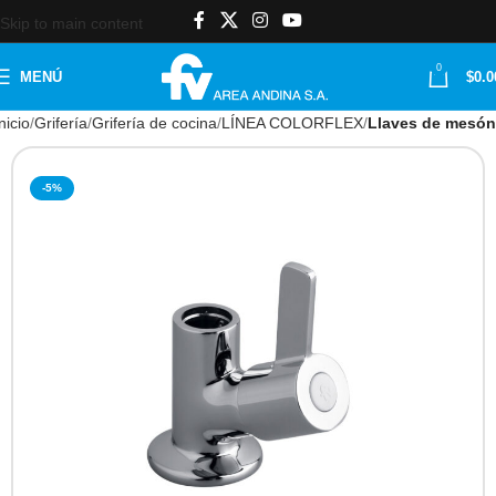
Skip to main content
0
MENÚ
$
0.0
nicio
Grifería
Grifería de cocina
LÍNEA COLORFLEX
Llaves de mesón
-5%