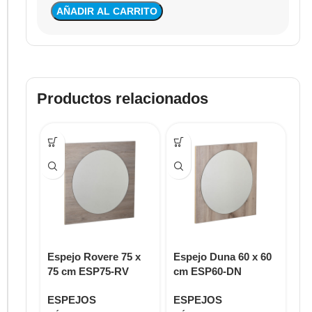
AÑADIR AL CARRITO
Productos relacionados
Espejo Rovere 75 x
Espejo Duna 60 x 60
Es
75 cm ESP75-RV
cm ESP60-DN
53
M
ESPEJOS
ESPEJOS
E