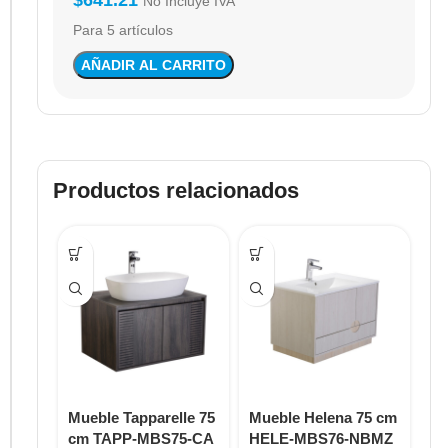
$
641.21
No Incluye IVA
Para 5 artículos
AÑADIR AL CARRITO
Productos relacionados
Mueble Tapparelle 75
Mueble Helena 75 cm
Mu
cm TAPP-MBS75-CA
HELE-MBS76-NBMZ
Gr