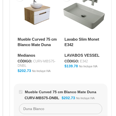
Mueble Curved 75 cm
Lavabo Slim Monet
Ll
Blanco Mate Duna
E342
La
CURV-MBS75-DNBL
E2
Medianos
LAVABOS VESSEL
Ll
CÓDIGO:
CURV-MBS75-
CÓDIGO:
E342
CÓ
$
139.78
$
8
DNBL
No Incluye IVA
$
202.73
No Incluye IVA
Mueble Curved 75 cm Blanco Mate Duna
CURV-MBS75-DNBL
$
202.73
No Incluye IVA