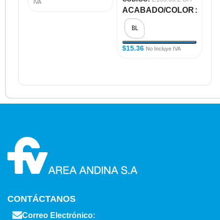
IVA
ACABADO/COLOR
A
$
15.36
$
6
No Incluye IVA
CONTÁCTANOS
Correo Electrónico: