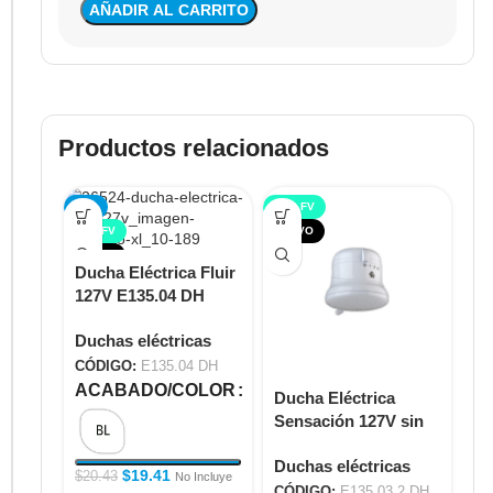
AÑADIR AL CARRITO
Productos relacionados
-5%
TOP FV
TOP FV
NUEVO
NUEVO
Ducha Eléctrica Fluir
127V E135.04 DH
Duchas eléctricas
CÓDIGO:
E135.04 DH
ACABADO/COLOR
Ducha Eléctrica
Re
Sensación 127V sin
Du
duchador manual
"D
Duchas eléctricas
Du
E135.03.2 DH
D
$
19.41
$
20.43
No Incluye
CÓDIGO:
E135.03.2 DH
CÓ