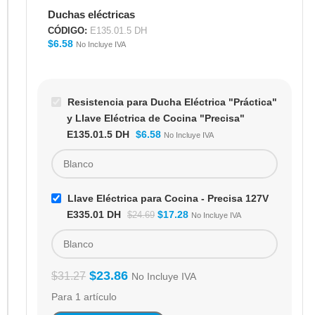
"Práctica" y Llave
Duchas eléctricas
Eléctrica de Cocina
"Precisa" E135.01.5
CÓDIGO:
E135.01.5 DH
$
6.58
DH
No Incluye IVA
Resistencia para Ducha Eléctrica "Práctica"
y Llave Eléctrica de Cocina "Precisa"
E135.01.5 DH
$
6.58
No Incluye IVA
Llave Eléctrica para Cocina - Precisa 127V
E335.01 DH
$
17.28
$
24.69
No Incluye IVA
$
23.86
$
31.27
No Incluye IVA
Para 1 artículo