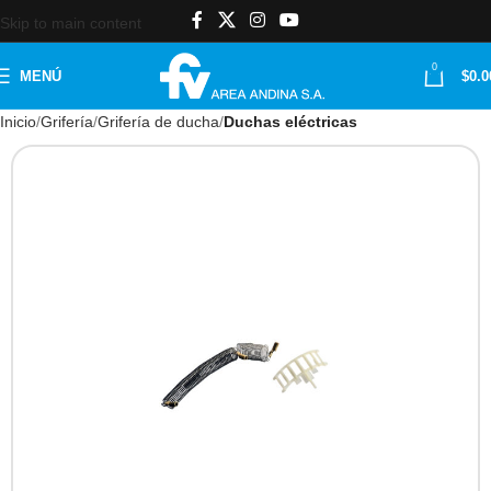
Skip to main content
0
MENÚ
$
0.0
Inicio
Grifería
Grifería de ducha
Duchas eléctricas