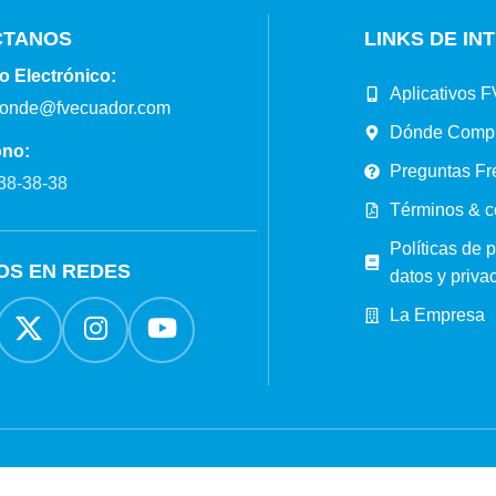
CTANOS
LINKS DE IN
o Electrónico:
Aplicativos F
ponde@fvecuador.com
Dónde Comp
ono:
Preguntas Fr
38-38-38
Términos & c
Políticas de 
OS EN REDES
datos y priva
La Empresa