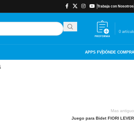
Trabaja con Nosotros
$
0.00
0
artícul
APPS FV
DÓNDE COMPR
a
Mas antiguo
Juego para Bidet FIORI LEVER