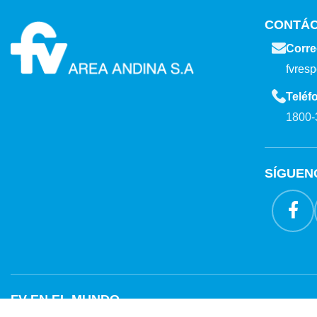
CONTÁ
Corre
fvres
Teléf
1800-
SÍGUEN
FV EN EL MUNDO