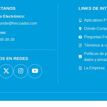
CTANOS
LINKS DE IN
o Electrónico:
Aplicativos F
ponde@fvecuador.com
Dónde Comp
ono:
Preguntas Fr
38-38-38
Términos & c
Políticas de 
OS EN REDES
datos y priva
La Empresa