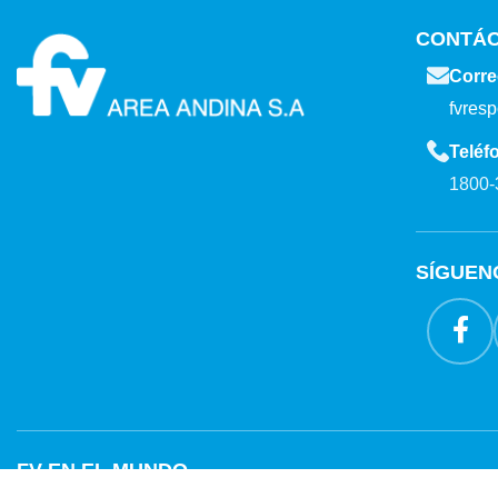
CONTÁ
Corre
fvres
Teléf
1800-
SÍGUEN
FV EN EL MUNDO