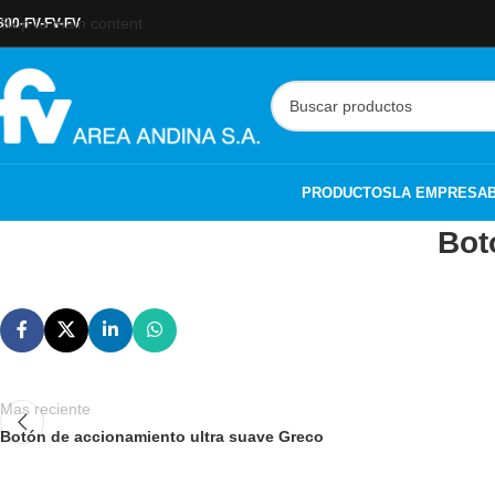
Skip to main content
800-FV-FV-FV
PRODUCTOS
LA EMPRESA
Bot
Mas reciente
Botón de accionamiento ultra suave Greco