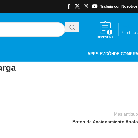
Trabaja con Nosotros
$
0.00
0
artícul
APPS FV
DÓNDE COMPR
arga
Mas antiguo
Botón de Accionamiento Apolo