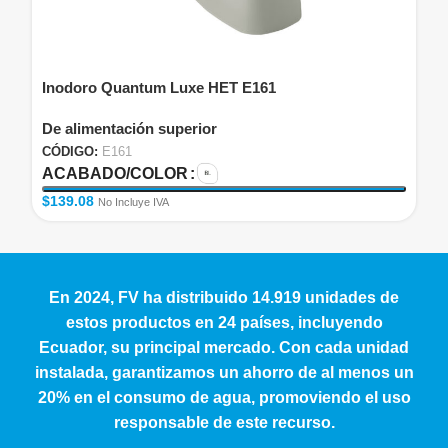
Inodoro Quantum Luxe HET E161
De alimentación superior
CÓDIGO:
E161
ACABADO/COLOR
$
139.08
No Incluye IVA
En 2024, FV ha distribuido 14.919 unidades de
estos productos en 24 países, incluyendo
Ecuador, su principal mercado. Con cada unidad
instalada, garantizamos un ahorro de al menos un
20% en el consumo de agua, promoviendo el uso
responsable de este recurso.