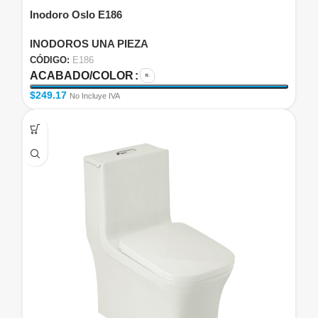
Inodoro Oslo E186
INODOROS UNA PIEZA
CÓDIGO:
E186
ACABADO/COLOR
$
249.17
No Incluye IVA