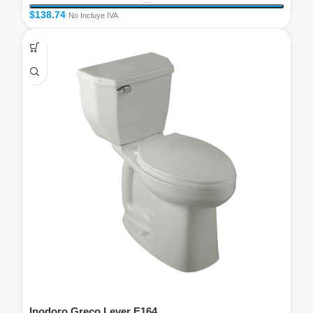
$
138.74
No Incluye IVA
Inodoro Greco Lever E164