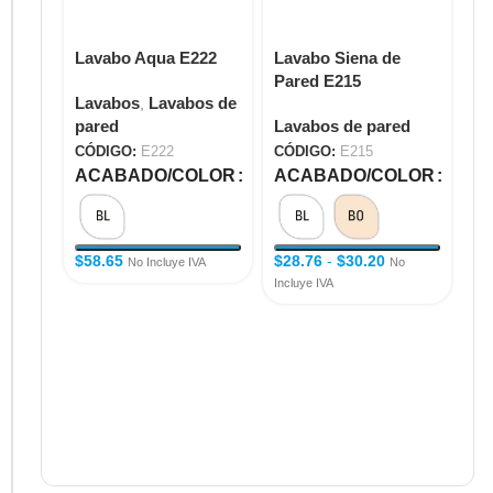
Lavabo Aqua E222
Lavabo Siena de
La
Pared E215
Pa
Lavabos
Lavabos de
,
pared
Lavabos de pared
La
CÓDIGO:
E222
CÓDIGO:
E215
CÓ
ACABADO/COLOR
ACABADO/COLOR
A
$
58.65
$
28.76
-
$
30.20
No Incluye IVA
No
Incluye IVA
$
1
Inc