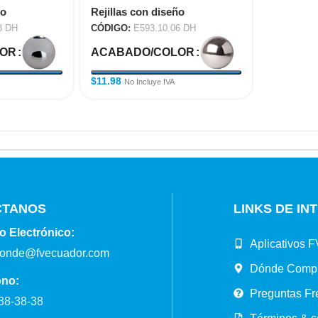
ño
Rejillas con diseño
8 DH
CÓDIGO:
E593.10.06 DH
LOR
ACABADO/COLOR
$
11.98
No Incluye IVA
CTANOS
LINKS DE IN
o Electrónico:
Aplicativos F
ponde@fvecuador.com
Dónde Comp
ono:
Preguntas Fr
38-38-38