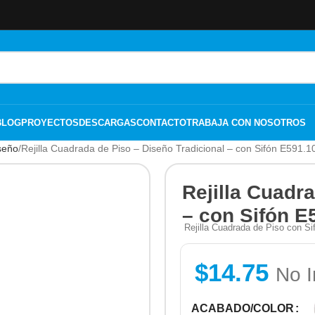
BLOG
PROYECTOS
DESCARGAS
CONTACTO
TRABAJA CON NOSOTROS
iseño
Rejilla Cuadrada de Piso – Diseño Tradicional – con Sifón E591.
Rejilla Cuadr
– con Sifón E
Rejilla Cuadrada de Piso con Sif
$
14.75
No I
ACABADO/COLOR