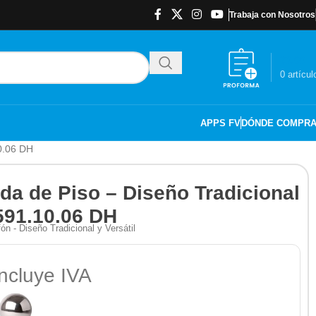
Trabaja con Nosotros
$
0.00
0
artícul
APPS FV
DÓNDE COMPR
10.06 DH
ada de Piso – Diseño Tradicional
591.10.06 DH
ón - Diseño Tradicional y Versátil
ncluye IVA