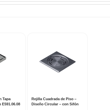
on Tapa
Rejilla Cuadrada de Piso –
n E591.06.08
Diseño Circular – con Sifón
E593.10.06 DH