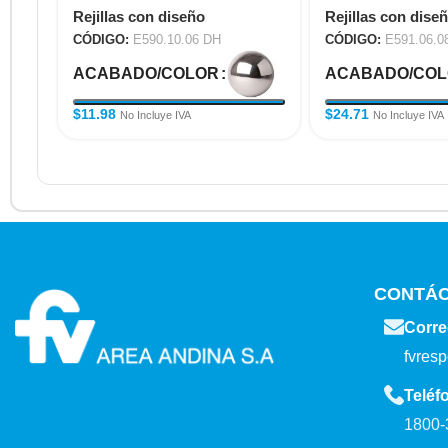
Rejillas con diseño
Rejillas con dise
CÓDIGO:
E590.10.06 DH
CÓDIGO:
E591.06.0
ACABADO/COLOR
ACABADO/CO
$
11.98
$
24.71
No Incluye IVA
No Incluye IVA
CONTÁ
Corre
fvres
Teléf
1800-