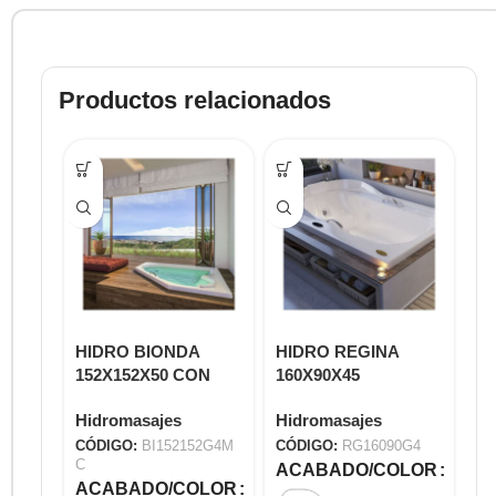
Productos relacionados
HIDRO BIONDA
HIDRO REGINA
H
152X152X50 CON
160X90X45
SE
MANTENEDOR Y
RG16090G4
EA
Hidromasajes
Hidromasajes
Hi
CROMOTERAPIA
BI152152G4MC
CÓDIGO:
BI152152G4M
CÓDIGO:
RG16090G4
CÓ
C
ACABADO/COLOR
A
ACABADO/COLOR