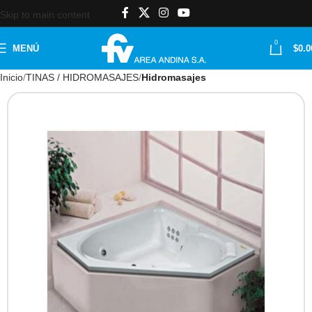
Skip to main content
0
MENÚ
$
0.0
Inicio
TINAS / HIDROMASAJES
Hidromasajes