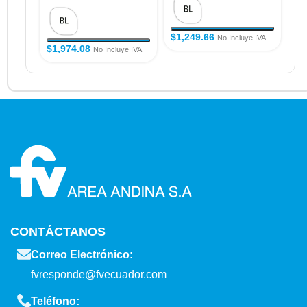
$
1,249.66
$
1
No Incluye IVA
$
1,974.08
No Incluye IVA
CONTÁCTANOS
Correo Electrónico:
fvresponde@fvecuador.com
Teléfono: