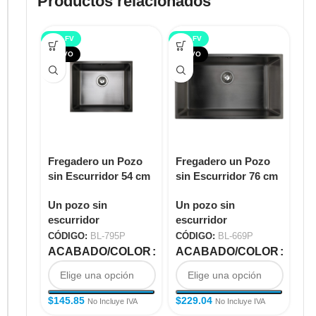
Productos relacionados
TOP FV
TOP FV
NUEVO
NUEVO
Fregadero un Pozo
Fregadero un Pozo
Fr
sin Escurridor 54 cm
sin Escurridor 76 cm
Si
PVD Gun BL-795P
PVD Gun BL-669P
BL
Un pozo sin
Un pozo sin
Un
escurridor
escurridor
es
CÓDIGO:
BL-795P
CÓDIGO:
BL-669P
CÓ
ACABADO/COLOR
ACABADO/COLOR
A
$
145.85
$
229.04
No Incluye IVA
No Incluye IVA
$
1