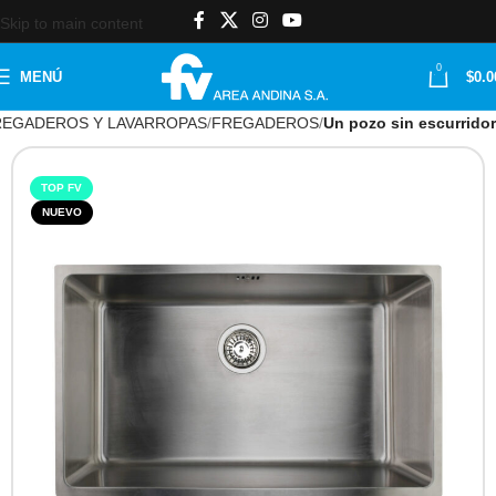
Skip to main content
0
MENÚ
$
0.0
REGADEROS Y LAVARROPAS
FREGADEROS
Un pozo sin escurridor
TOP FV
NUEVO