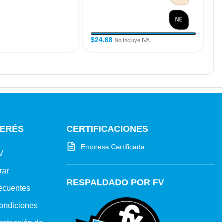
$
24.68
No Incluye IVA
TERÉS
CERTIFICACIONES
Empresa Certificada
V
rar
RESPALDADO POR FV
ecuentes
ondiciones