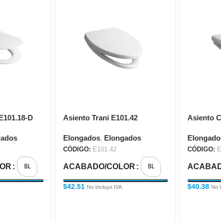
E101.18-D
Asiento Trani E101.42
Asiento 
gados
Elongados
Elongados
Elongado
,
CÓDIGO:
E101.42
CÓDIGO:
E
LOR
ACABADO/COLOR
ACABAD
$
42.51
$
40.38
No Incluye IVA
No 