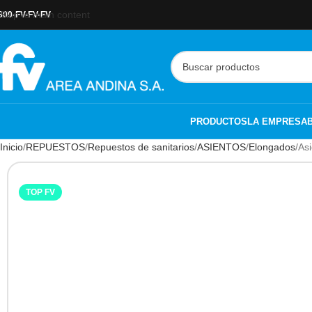
Skip to main content
800-FV-FV-FV
PRODUCTOS
LA EMPRESA
Inicio
REPUESTOS
Repuestos de sanitarios
ASIENTOS
Elongados
As
TOP FV