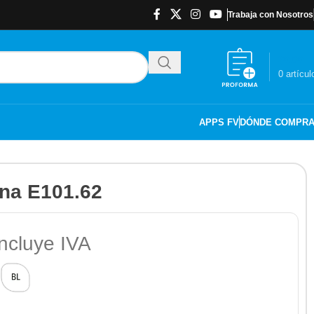
Trabaja con Nosotros
$
0.00
0
artícul
APPS FV
DÓNDE COMPR
ana E101.62
ncluye IVA