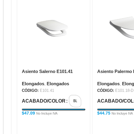
Asiento Salerno E101.41
Asiento Palermo 
Elongados
Elongados
Elongados
Elon
,
,
CÓDIGO:
E101.41
CÓDIGO:
E101.18-D
ACABADO/COLOR
ACABADO/CO
$
47.09
$
44.75
No Incluye IVA
No Incluye IVA