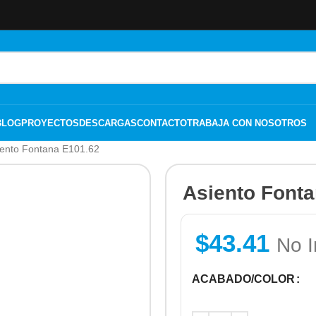
BLOG
PROYECTOS
DESCARGAS
CONTACTO
TRABAJA CON NOSOTROS
iento Fontana E101.62
Asiento Font
$
43.41
No I
ACABADO/COLOR