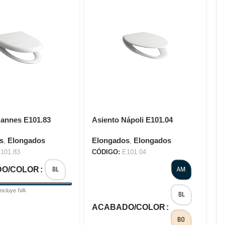
Cannes E101.83
Asiento Nápoli E101.04
A
s
Elongados
Elongados
Elongados
E
,
,
101.83
CÓDIGO:
E101.04
C
O/COLOR
A
$
Incluye IVA
ACABADO/COLOR