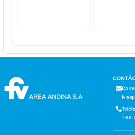
CONTÁ
Corre
fvres
Teléf
1800-