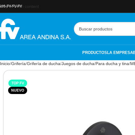
Skip to main content
800-FV-FV-FV
PRODUCTOS
LA EMPRESA
Inicio
Grifería
Grifería de ducha
Juegos de ducha
Para ducha y tina
M
TOP FV
NUEVO