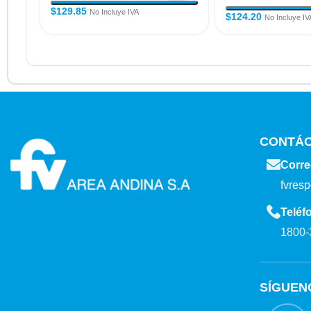
$
129.85
No Incluye IVA
$
124.20
No Incluye IV
CONTÁ
Corre
fvres
Teléf
1800-
SÍGUEN