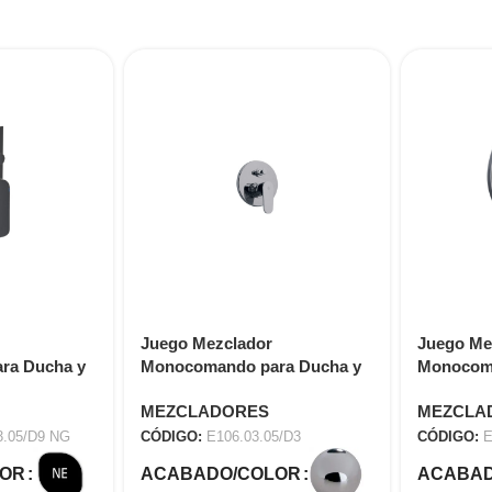
Juego Mezclador
Juego Me
ra Ducha y
Monocomando para Ducha y
Monocoma
1.03.05/D9
Tina DALIA E106.03.05/D3
Tina SC
MEZCLADORES
MEZCLA
E106.03.0
3.05/D9 NG
CÓDIGO:
E106.03.05/D3
CÓDIGO:
E
LOR
ACABADO/COLOR
ACABAD