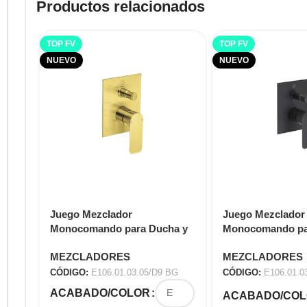
Productos relacionados
TOP FV
TOP FV
NUEVO
NUEVO
Juego Mezclador
Juego Mezclador
Monocomando para Ducha y
Monocomando pa
Tina COTY E106.01.03.05/D9
Tina COTY E106.0
MEZCLADORES
MEZCLADORES
BG
NG
CÓDIGO:
E106.01.03.05/D9 BG
CÓDIGO:
E106.01.0
ACABADO/COLOR
ACABADO/CO