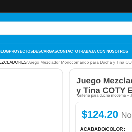
BLOG
PROYECTOS
DESCARGAS
CONTACTO
TRABAJA CON NOSOTROS
EZCLADORES
Juego Mezclador Monocomando para Ducha y Tina C
Juego Mezcla
y Tina COTY 
Grifería para ducha moderna 
$
124.20
No
ACABADO/COLOR