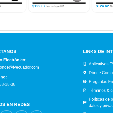
$
122.07
$
124.62
A
No Incluye IVA
No
CTANOS
LINKS DE IN
o Electrónico:
Aplicativos F
ponde@fvecuador.com
Dónde Comp
ono:
Preguntas Fr
38-38-38
Términos & c
Políticas de 
OS EN REDES
datos y priva