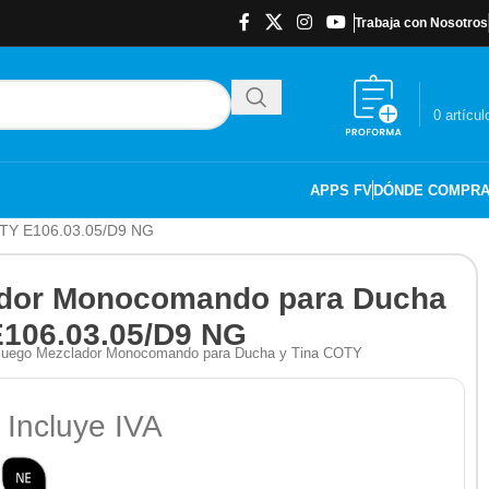
Trabaja con Nosotros
$
0.00
0
artícul
APPS FV
DÓNDE COMPR
OTY E106.03.05/D9 NG
dor Monocomando para Ducha
E106.03.05/D9 NG
– Juego Mezclador Monocomando para Ducha y Tina COTY
 Incluye IVA