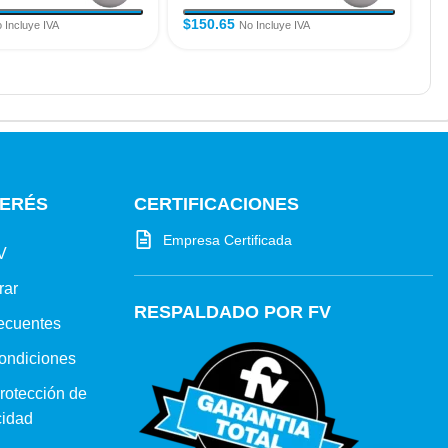
$
150.65
$
 Incluye IVA
No Incluye IVA
TERÉS
CERTIFICACIONES
Empresa Certificada
V
rar
RESPALDADO POR FV
ecuentes
ondiciones
protección de
cidad