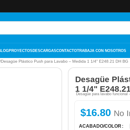
BLOG
PROYECTOS
DESCARGAS
CONTACTO
TRABAJA CON NOSOTROS
Desagüe Plástico Push para Lavabo – Medida 1 1/4" E248.21 DH BG
Desagüe Plás
1 1/4" E248.2
Desagüe para lavabo funcional 
$
16.80
No I
ACABADO/COLOR