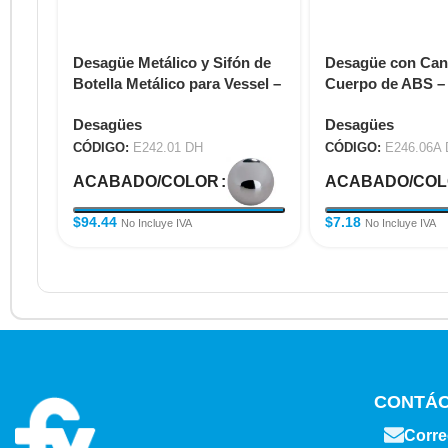
Desagüe Metálico y Sifón de
Desagüe con Cana
Botella Metálico para Vessel –
Cuerpo de ABS – 
1 1/4" E242.01 DH
E246.06A DH
Desagües
Desagües
CÓDIGO:
E242.01 DH
CÓDIGO:
E246.06A
ACABADO/COLOR
ACABADO/CO
$
94.44
$
7.18
No Incluye IVA
No Incluye IVA
CONTÁ
Corre