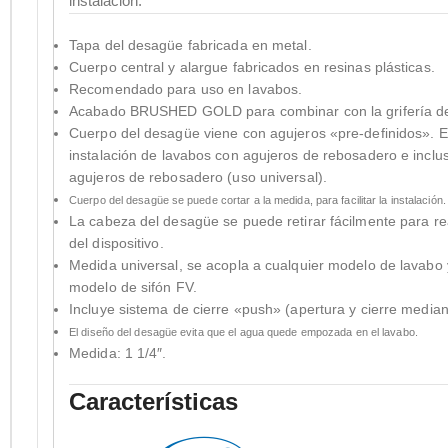
instalación.
Tapa del desagüe fabricada en metal.
Cuerpo central y alargue fabricados en resinas plásticas.
Recomendado para uso en lavabos.
Acabado BRUSHED GOLD para combinar con la grifería d
Cuerpo del desagüe viene con agujeros «pre-definidos». Es
instalación de lavabos con agujeros de rebosadero e inclu
agujeros de rebosadero (uso universal).
Cuerpo del desagüe se puede cortar a la medida, para facilitar la instalación.
La cabeza del desagüe se puede retirar fácilmente para re
del dispositivo.
Medida universal, se acopla a cualquier modelo de lavabo 
modelo de sifón FV.
Incluye sistema de cierre «push» (apertura y cierre median
El diseño del desagüe evita que el agua quede empozada en el lavabo.
Medida: 1 1/4″.
Características