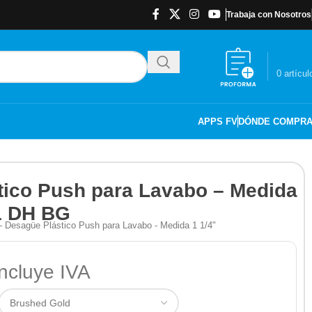
Trabaja con Nosotros
$
0.00
0
artícul
APPS FV
DÓNDE COMPR
tico Push para Lavabo – Medida
1 DH BG
– Desagüe Plástico Push para Lavabo - Medida 1 1/4"
ncluye IVA