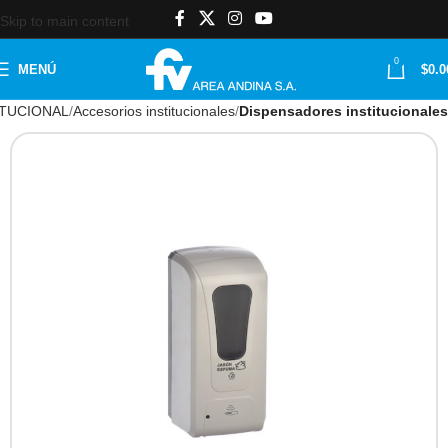
Skip to main content
0
MENÚ
$
0.0
ITUCIONAL
Accesorios institucionales
Dispensadores institucionales