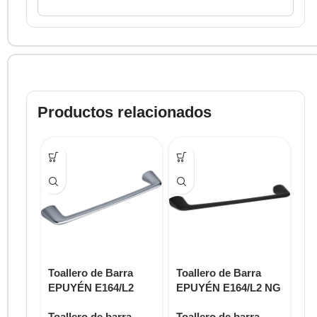
Productos relacionados
-25
Toallero de Barra
Toallero de Barra
To
EPUYÉN E164/L2
EPUYÉN E164/L2 NG
ST
Toallero de barra
Toallero de barra
To