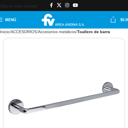
Skip to main content
0
MENÚ
$
0.0
Inicio
ACCESORIOS
Accesorios metálicos
Toallero de barra