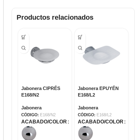
Productos relacionados
Jabonera CIPRÉS
Jabonera EPUYÉN
Ja
E168/N2
E168/L2
E1
Jabonera
Jabonera
Ja
CÓDIGO:
E168/N2
CÓDIGO:
E168/L2
CÓ
ACABADO/COLOR
ACABADO/COLOR
A