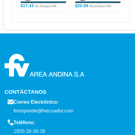
$
17.43
$
20.99
$
2
No Incluye IVA
No Incluye IVA
CONTÁCTANOS
Correo Electrónico:
fvresponde@fvecuador.com
Teléfono:
1800-38-38-38