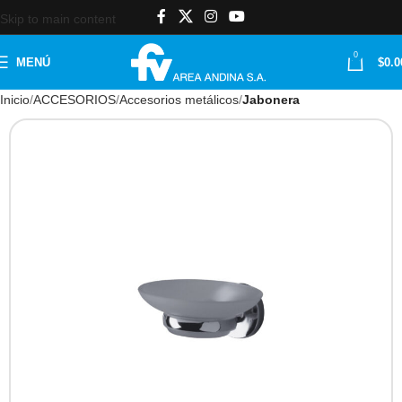
Skip to main content
0
MENÚ
$
0.0
Inicio
ACCESORIOS
Accesorios metálicos
Jabonera