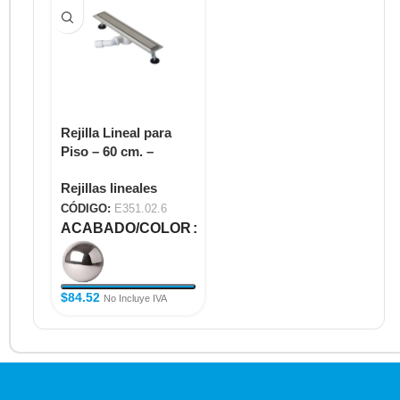
Rejilla Lineal para
Piso – 60 cm. –
Modelo Tapa
Rejillas lineales
Completa E351.02.6
CÓDIGO:
E351.02.6
ACABADO/COLOR
$
84.52
No Incluye IVA