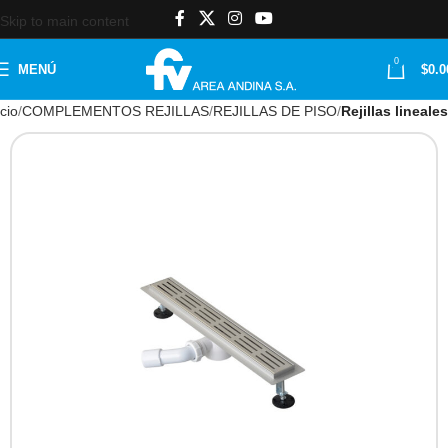
Skip to main content
0
MENÚ
$
0.0
icio
COMPLEMENTOS REJILLAS
REJILLAS DE PISO
Rejillas lineales