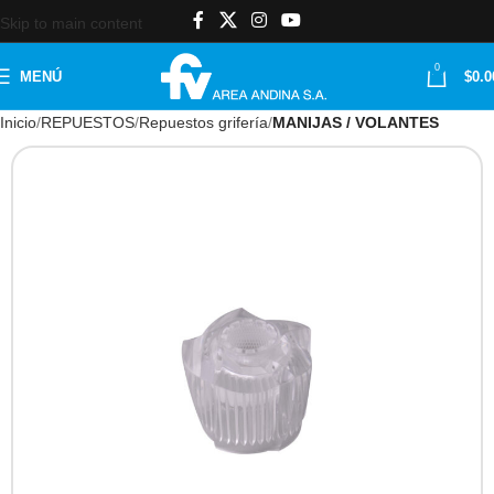
Skip to main content
0
MENÚ
$
0.0
Inicio
REPUESTOS
Repuestos grifería
MANIJAS / VOLANTES