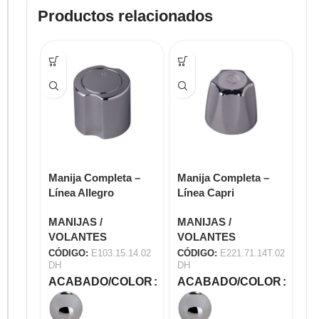
Productos relacionados
Manija Completa –
Manija Completa –
Ma
Línea Allegro
Línea Capri
Lí
E103.15.14.02 DH
E221.71.14T.02 DH
E1
MANIJAS /
MANIJAS /
MA
VOLANTES
VOLANTES
V
CÓDIGO:
E103.15.14.02
CÓDIGO:
E221.71.14T.02
CÓ
DH
DH
DH
ACABADO/COLOR
ACABADO/COLOR
A