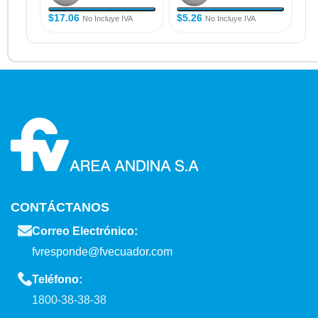
$
17.06
$
5.26
$
4
No Incluye IVA
No Incluye IVA
CONTÁCTANOS
Correo Electrónico:
fvresponde@fvecuador.com
Teléfono:
1800-38-38-38